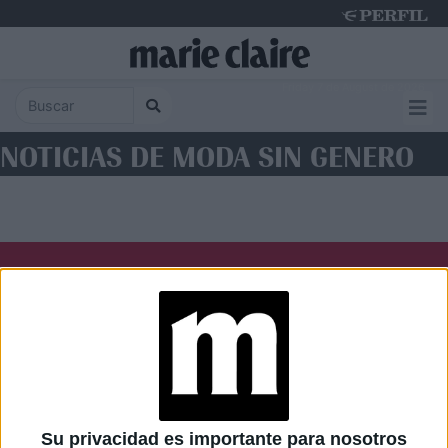
Friday 7 de August de 2026
NOTICIAS DE MODA SIN GENERO
Diario Perfil
Caras
Noticias
Fortuna
Hombre
Weekend
Parabrisas
Supercampo
Su privacidad es importante para nosotros