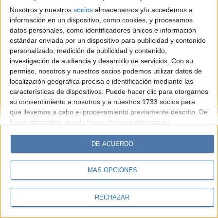
Look
Luz
Mía
Lunateen
Break
BATimes
Nosotros y nuestros
socios
almacenamos y/o accedemos a
información en un dispositivo, como cookies, y procesamos
© Perfil.com 2006-2019 - Todos los derechos reservados
datos personales, como identificadores únicos e información
Registro de Propiedad Intelectual: Nro. 5346433
estándar enviada por un dispositivo para publicidad y contenido
personalizado, medición de publicidad y contenido,
investigación de audiencia y desarrollo de servicios.
Con su
permiso, nosotros y nuestros socios podemos utilizar datos de
localización geográfica precisa e identificación mediante las
características de dispositivos. Puede hacer clic para otorgarnos
su consentimiento a nosotros y a nuestros 1733 socios para
que llevemos a cabo el procesamiento previamente descrito. De
forma alternativa, puede hacer clic para denegar su
consentimiento o acceder a información más detallada y
cambiar sus preferencias antes de otorgar su consentimiento.
DE ACUERDO
Tenga en cuenta que algún procesamiento de sus datos
personales puede no requerir de su consentimiento, pero usted
MÁS OPCIONES
tiene el derecho de rechazar tal procesamiento. Sus
preferencias se aplicarán solo a este sitio web. Puede cambiar
sus preferencias o retirar su consentimiento en cualquier
RECHAZAR
momento volviendo a este sitio y haciendo clic en el botón
"Privacidad" en la parte inferior de la página web.