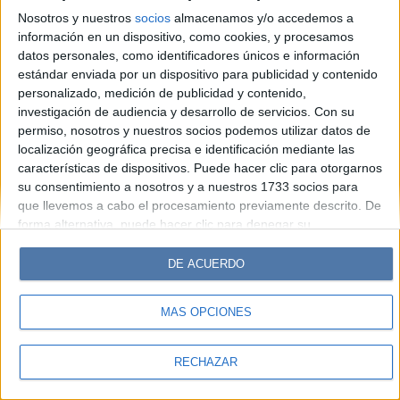
Look
Luz
Mía
Lunateen
Break
BATimes
Nosotros y nuestros
socios
almacenamos y/o accedemos a
información en un dispositivo, como cookies, y procesamos
© Perfil.com 2006-2019 - Todos los derechos reservados
datos personales, como identificadores únicos e información
Registro de Propiedad Intelectual: Nro. 5346433
estándar enviada por un dispositivo para publicidad y contenido
personalizado, medición de publicidad y contenido,
investigación de audiencia y desarrollo de servicios.
Con su
permiso, nosotros y nuestros socios podemos utilizar datos de
localización geográfica precisa e identificación mediante las
características de dispositivos. Puede hacer clic para otorgarnos
su consentimiento a nosotros y a nuestros 1733 socios para
que llevemos a cabo el procesamiento previamente descrito. De
forma alternativa, puede hacer clic para denegar su
consentimiento o acceder a información más detallada y
cambiar sus preferencias antes de otorgar su consentimiento.
DE ACUERDO
Tenga en cuenta que algún procesamiento de sus datos
personales puede no requerir de su consentimiento, pero usted
MÁS OPCIONES
tiene el derecho de rechazar tal procesamiento. Sus
preferencias se aplicarán solo a este sitio web. Puede cambiar
sus preferencias o retirar su consentimiento en cualquier
RECHAZAR
momento volviendo a este sitio y haciendo clic en el botón
"Privacidad" en la parte inferior de la página web.