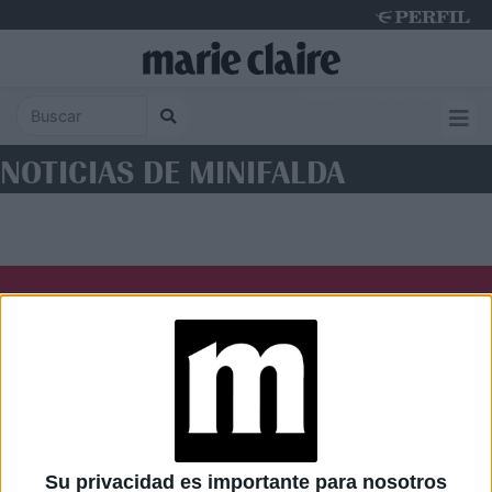
Sunday 9 de August de 2026
NOTICIAS DE MINIFALDA
Diario Perfil
Caras
Noticias
Fortuna
Hombre
Weekend
Parabrisas
Supercampo
Su privacidad es importante para nosotros