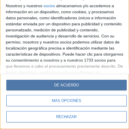
Hombre
Weekend
Parabrisas
Supercampo
Nosotros y nuestros
socios
almacenamos y/o accedemos a
Look
Luz
Mía
Lunateen
Break
BATimes
información en un dispositivo, como cookies, y procesamos
datos personales, como identificadores únicos e información
estándar enviada por un dispositivo para publicidad y contenido
© Perfil.com 2006-2019 - Todos los derechos reservados
personalizado, medición de publicidad y contenido,
Registro de Propiedad Intelectual: Nro. 5346433
investigación de audiencia y desarrollo de servicios.
Con su
permiso, nosotros y nuestros socios podemos utilizar datos de
localización geográfica precisa e identificación mediante las
características de dispositivos. Puede hacer clic para otorgarnos
su consentimiento a nosotros y a nuestros 1733 socios para
que llevemos a cabo el procesamiento previamente descrito. De
forma alternativa, puede hacer clic para denegar su
consentimiento o acceder a información más detallada y
cambiar sus preferencias antes de otorgar su consentimiento.
DE ACUERDO
Tenga en cuenta que algún procesamiento de sus datos
personales puede no requerir de su consentimiento, pero usted
MÁS OPCIONES
tiene el derecho de rechazar tal procesamiento. Sus
preferencias se aplicarán solo a este sitio web. Puede cambiar
sus preferencias o retirar su consentimiento en cualquier
RECHAZAR
momento volviendo a este sitio y haciendo clic en el botón
"Privacidad" en la parte inferior de la página web.