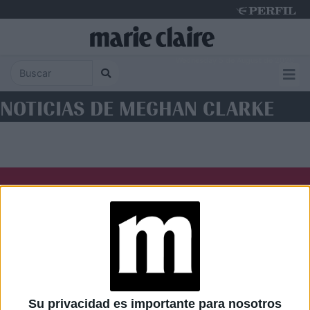
Wednesday 5 de August de 2026
NOTICIAS DE MEGHAN CLARKE
Diario Perfil
Caras
Noticias
Fortuna
Hombre
Weekend
Parabrisas
Supercampo
Su privacidad es importante para nosotros