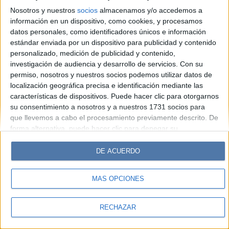
Look
Luz
Mía
Lunateen
Break
BATimes
Nosotros y nuestros
socios
almacenamos y/o accedemos a
información en un dispositivo, como cookies, y procesamos
© Perfil.com 2006-2019 - Todos los derechos reservados
datos personales, como identificadores únicos e información
Registro de Propiedad Intelectual: Nro. 5346433
estándar enviada por un dispositivo para publicidad y contenido
personalizado, medición de publicidad y contenido,
investigación de audiencia y desarrollo de servicios.
Con su
permiso, nosotros y nuestros socios podemos utilizar datos de
localización geográfica precisa e identificación mediante las
características de dispositivos. Puede hacer clic para otorgarnos
su consentimiento a nosotros y a nuestros 1731 socios para
que llevemos a cabo el procesamiento previamente descrito. De
forma alternativa, puede hacer clic para denegar su
consentimiento o acceder a información más detallada y
cambiar sus preferencias antes de otorgar su consentimiento.
DE ACUERDO
Tenga en cuenta que algún procesamiento de sus datos
personales puede no requerir de su consentimiento, pero usted
MÁS OPCIONES
tiene el derecho de rechazar tal procesamiento. Sus
preferencias se aplicarán solo a este sitio web. Puede cambiar
sus preferencias o retirar su consentimiento en cualquier
RECHAZAR
momento volviendo a este sitio y haciendo clic en el botón
"Privacidad" en la parte inferior de la página web.