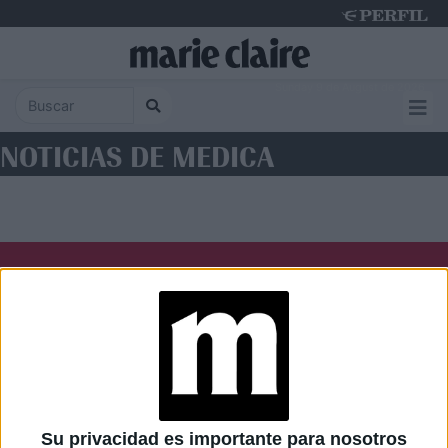
Sunday 9 de August de 2026
NOTICIAS DE MEDICA
Diario Perfil
Caras
Noticias
Fortuna
Hombre
Weekend
Parabrisas
Supercampo
Su privacidad es importante para nosotros