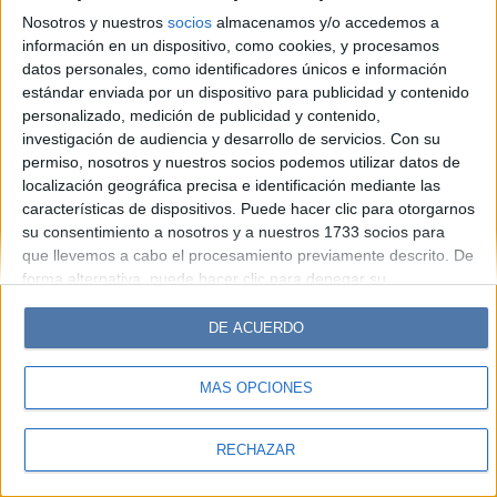
Look
Luz
Mía
Lunateen
Break
BATimes
Nosotros y nuestros
socios
almacenamos y/o accedemos a
información en un dispositivo, como cookies, y procesamos
© Perfil.com 2006-2019 - Todos los derechos reservados
datos personales, como identificadores únicos e información
Registro de Propiedad Intelectual: Nro. 5346433
estándar enviada por un dispositivo para publicidad y contenido
personalizado, medición de publicidad y contenido,
investigación de audiencia y desarrollo de servicios.
Con su
permiso, nosotros y nuestros socios podemos utilizar datos de
localización geográfica precisa e identificación mediante las
características de dispositivos. Puede hacer clic para otorgarnos
su consentimiento a nosotros y a nuestros 1733 socios para
que llevemos a cabo el procesamiento previamente descrito. De
forma alternativa, puede hacer clic para denegar su
consentimiento o acceder a información más detallada y
cambiar sus preferencias antes de otorgar su consentimiento.
DE ACUERDO
Tenga en cuenta que algún procesamiento de sus datos
personales puede no requerir de su consentimiento, pero usted
MÁS OPCIONES
tiene el derecho de rechazar tal procesamiento. Sus
preferencias se aplicarán solo a este sitio web. Puede cambiar
sus preferencias o retirar su consentimiento en cualquier
RECHAZAR
momento volviendo a este sitio y haciendo clic en el botón
"Privacidad" en la parte inferior de la página web.