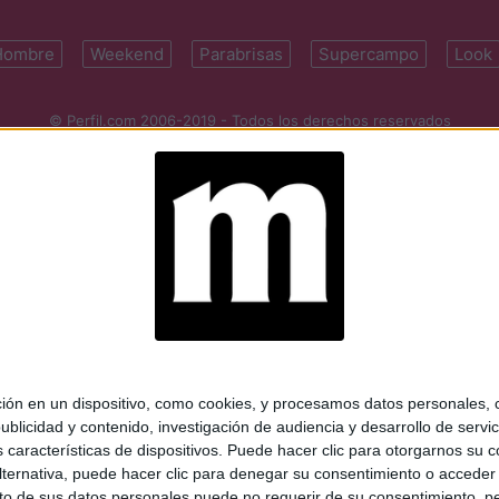
Hombre
Weekend
Parabrisas
Supercampo
Look
© Perfil.com 2006-2019 - Todos los derechos reservados
Registro de Propiedad Intelectual: Nro. 5346433
ifornia 2715, C1289ABI, CABA, Argentina | Tel: (5411) 7091-4921 | (5411)
mail:
perfilcom@perfil.com
| Propietario: Diario Perfil S.A.
 en un dispositivo, como cookies, y procesamos datos personales, co
blicidad y contenido, investigación de audiencia y desarrollo de servic
as características de dispositivos. Puede hacer clic para otorgarnos su
ternativa, puede hacer clic para denegar su consentimiento o acceder
 de sus datos personales puede no requerir de su consentimiento, per