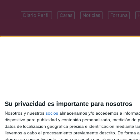
Diario Perfil
Caras
Noticias
Fortuna
Domicilio: Cal
Su privacidad es importante para nosotros
Nosotros y nuestros
socios
almacenamos y/o accedemos a información
dispositivo para publicidad y contenido personalizado, medición de pu
datos de localización geográfica precisa e identificación mediante l
llevemos a cabo el procesamiento previamente descrito. De forma al
otorgar su consentimiento.
Tenga en cuenta que algún procesamiento