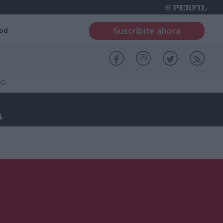
Suscribite ahora
od
RO
A