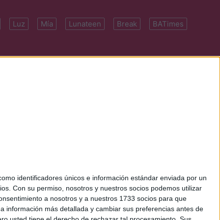
Luz
Mía
Lunateen
Break
BATimes
 7091-4922 | E-
mo identificadores únicos e información estándar enviada por un
ios.
Con su permiso, nosotros y nuestros socios podemos utilizar
 consentimiento a nosotros y a nuestros 1733 socios para que
 a información más detallada y cambiar sus preferencias antes de
o usted tiene el derecho de rechazar tal procesamiento. Sus