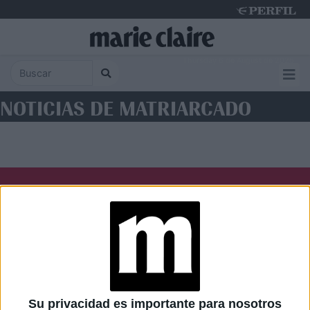
Thursday 6 de August de 2026
NOTICIAS DE MATRIARCADO
Diario Perfil
Caras
Noticias
Fortuna
Hombre
Weekend
Parabrisas
Supercampo
Su privacidad es importante para nosotros