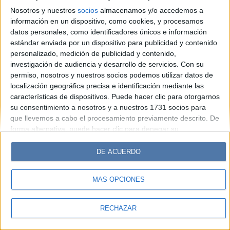
Look
Luz
Mía
Lunateen
Break
BATimes
Nosotros y nuestros
socios
almacenamos y/o accedemos a
información en un dispositivo, como cookies, y procesamos
© Perfil.com 2006-2019 - Todos los derechos reservados
datos personales, como identificadores únicos e información
Registro de Propiedad Intelectual: Nro. 5346433
estándar enviada por un dispositivo para publicidad y contenido
personalizado, medición de publicidad y contenido,
investigación de audiencia y desarrollo de servicios.
Con su
permiso, nosotros y nuestros socios podemos utilizar datos de
localización geográfica precisa e identificación mediante las
características de dispositivos. Puede hacer clic para otorgarnos
su consentimiento a nosotros y a nuestros 1731 socios para
que llevemos a cabo el procesamiento previamente descrito. De
forma alternativa, puede hacer clic para denegar su
consentimiento o acceder a información más detallada y
cambiar sus preferencias antes de otorgar su consentimiento.
DE ACUERDO
Tenga en cuenta que algún procesamiento de sus datos
personales puede no requerir de su consentimiento, pero usted
MÁS OPCIONES
tiene el derecho de rechazar tal procesamiento. Sus
preferencias se aplicarán solo a este sitio web. Puede cambiar
sus preferencias o retirar su consentimiento en cualquier
RECHAZAR
momento volviendo a este sitio y haciendo clic en el botón
"Privacidad" en la parte inferior de la página web.