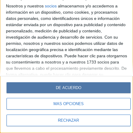
Hombre
Weekend
Parabrisas
Supercampo
Nosotros y nuestros
socios
almacenamos y/o accedemos a
Look
Luz
Mía
Lunateen
Break
BATimes
información en un dispositivo, como cookies, y procesamos
datos personales, como identificadores únicos e información
estándar enviada por un dispositivo para publicidad y contenido
© Perfil.com 2006-2019 - Todos los derechos reservados
personalizado, medición de publicidad y contenido,
Registro de Propiedad Intelectual: Nro. 5346433
investigación de audiencia y desarrollo de servicios.
Con su
permiso, nosotros y nuestros socios podemos utilizar datos de
localización geográfica precisa e identificación mediante las
características de dispositivos. Puede hacer clic para otorgarnos
su consentimiento a nosotros y a nuestros 1733 socios para
que llevemos a cabo el procesamiento previamente descrito. De
forma alternativa, puede hacer clic para denegar su
consentimiento o acceder a información más detallada y
cambiar sus preferencias antes de otorgar su consentimiento.
DE ACUERDO
Tenga en cuenta que algún procesamiento de sus datos
personales puede no requerir de su consentimiento, pero usted
MÁS OPCIONES
tiene el derecho de rechazar tal procesamiento. Sus
preferencias se aplicarán solo a este sitio web. Puede cambiar
sus preferencias o retirar su consentimiento en cualquier
RECHAZAR
momento volviendo a este sitio y haciendo clic en el botón
"Privacidad" en la parte inferior de la página web.