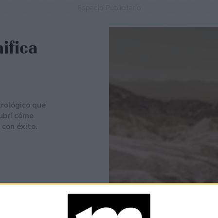
Espacio Publicitario
ifica
rológico que
ubrí cómo
 con éxito.