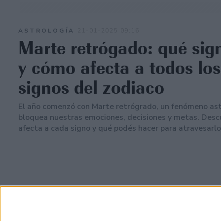
ASTROLOGÍA
21-01-2025 09:16
Marte retrógado: qué sign
y cómo afecta a todos los
signos del zodiaco
El año comenzó con Marte retrógrado, un fenómeno ast
bloquea nuestras emociones, decisiones y metas. Desc
afecta a cada signo y qué podés hacer para atravesarlo