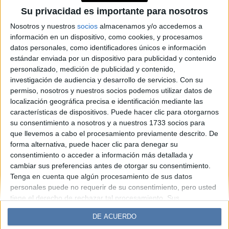
de verano 2025 según
Su privacidad es importante para nosotros
Pampita y más celebrities
Nosotros y nuestros
socios
almacenamos y/o accedemos a
información en un dispositivo, como cookies, y procesamos
argentinas
datos personales, como identificadores únicos e información
estándar enviada por un dispositivo para publicidad y contenido
personalizado, medición de publicidad y contenido,
Espacio Publicitario
investigación de audiencia y desarrollo de servicios.
Con su
permiso, nosotros y nuestros socios podemos utilizar datos de
localización geográfica precisa e identificación mediante las
características de dispositivos. Puede hacer clic para otorgarnos
su consentimiento a nosotros y a nuestros 1733 socios para
que llevemos a cabo el procesamiento previamente descrito. De
forma alternativa, puede hacer clic para denegar su
consentimiento o acceder a información más detallada y
cambiar sus preferencias antes de otorgar su consentimiento.
Tenga en cuenta que algún procesamiento de sus datos
Diario Perfil
Caras
Noticias
Fortuna
personales puede no requerir de su consentimiento, pero usted
Hombre
Weekend
Parabrisas
Supercampo
tiene el derecho de rechazar tal procesamiento. Sus
preferencias se aplicarán solo a este sitio web. Puede cambiar
Look
Luz
Mía
Lunateen
Break
BATimes
DE ACUERDO
sus preferencias o retirar su consentimiento en cualquier