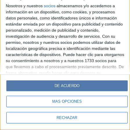
Look
Luz
Mía
Lunateen
Break
BATimes
Nosotros y nuestros
socios
almacenamos y/o accedemos a
información en un dispositivo, como cookies, y procesamos
© Perfil.com 2006-2019 - Todos los derechos reservados
datos personales, como identificadores únicos e información
Registro de Propiedad Intelectual: Nro. 5346433
estándar enviada por un dispositivo para publicidad y contenido
personalizado, medición de publicidad y contenido,
investigación de audiencia y desarrollo de servicios.
Con su
permiso, nosotros y nuestros socios podemos utilizar datos de
localización geográfica precisa e identificación mediante las
características de dispositivos. Puede hacer clic para otorgarnos
su consentimiento a nosotros y a nuestros 1733 socios para
que llevemos a cabo el procesamiento previamente descrito. De
forma alternativa, puede hacer clic para denegar su
consentimiento o acceder a información más detallada y
cambiar sus preferencias antes de otorgar su consentimiento.
DE ACUERDO
Tenga en cuenta que algún procesamiento de sus datos
personales puede no requerir de su consentimiento, pero usted
MÁS OPCIONES
tiene el derecho de rechazar tal procesamiento. Sus
preferencias se aplicarán solo a este sitio web. Puede cambiar
sus preferencias o retirar su consentimiento en cualquier
RECHAZAR
momento volviendo a este sitio y haciendo clic en el botón
"Privacidad" en la parte inferior de la página web.