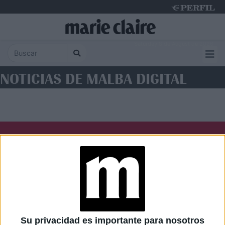
Saturday 8 de August de 2026
NOTICIAS DE MALBA DIGITAL
Diario Perfil
Caras
Noticias
Fortuna
Hombre
Weekend
Parabrisas
Supercampo
Su privacidad es importante para nosotros