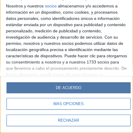
Hombre
Weekend
Parabrisas
Supercampo
Nosotros y nuestros
socios
almacenamos y/o accedemos a
Look
Luz
Mía
Lunateen
Break
BATimes
información en un dispositivo, como cookies, y procesamos
datos personales, como identificadores únicos e información
estándar enviada por un dispositivo para publicidad y contenido
© Perfil.com 2006-2019 - Todos los derechos reservados
personalizado, medición de publicidad y contenido,
Registro de Propiedad Intelectual: Nro. 5346433
investigación de audiencia y desarrollo de servicios.
Con su
permiso, nosotros y nuestros socios podemos utilizar datos de
localización geográfica precisa e identificación mediante las
características de dispositivos. Puede hacer clic para otorgarnos
su consentimiento a nosotros y a nuestros 1733 socios para
que llevemos a cabo el procesamiento previamente descrito. De
forma alternativa, puede hacer clic para denegar su
consentimiento o acceder a información más detallada y
cambiar sus preferencias antes de otorgar su consentimiento.
DE ACUERDO
Tenga en cuenta que algún procesamiento de sus datos
personales puede no requerir de su consentimiento, pero usted
MÁS OPCIONES
tiene el derecho de rechazar tal procesamiento. Sus
preferencias se aplicarán solo a este sitio web. Puede cambiar
sus preferencias o retirar su consentimiento en cualquier
RECHAZAR
momento volviendo a este sitio y haciendo clic en el botón
"Privacidad" en la parte inferior de la página web.