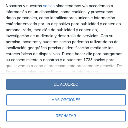
Look
Luz
Mía
Lunateen
Break
BATimes
Nosotros y nuestros
socios
almacenamos y/o accedemos a
información en un dispositivo, como cookies, y procesamos
© Perfil.com 2006-2019 - Todos los derechos reservados
datos personales, como identificadores únicos e información
Registro de Propiedad Intelectual: Nro. 5346433
estándar enviada por un dispositivo para publicidad y contenido
personalizado, medición de publicidad y contenido,
investigación de audiencia y desarrollo de servicios.
Con su
permiso, nosotros y nuestros socios podemos utilizar datos de
localización geográfica precisa e identificación mediante las
características de dispositivos. Puede hacer clic para otorgarnos
su consentimiento a nosotros y a nuestros 1733 socios para
que llevemos a cabo el procesamiento previamente descrito. De
forma alternativa, puede hacer clic para denegar su
consentimiento o acceder a información más detallada y
cambiar sus preferencias antes de otorgar su consentimiento.
DE ACUERDO
Tenga en cuenta que algún procesamiento de sus datos
personales puede no requerir de su consentimiento, pero usted
MÁS OPCIONES
tiene el derecho de rechazar tal procesamiento. Sus
preferencias se aplicarán solo a este sitio web. Puede cambiar
sus preferencias o retirar su consentimiento en cualquier
RECHAZAR
momento volviendo a este sitio y haciendo clic en el botón
"Privacidad" en la parte inferior de la página web.