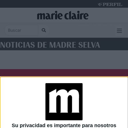
Saturday 8 de August de 2026
NOTICIAS DE MADRE SELVA
Diario Perfil
Caras
Noticias
Fortuna
Hombre
Weekend
Parabrisas
Supercampo
Su privacidad es importante para nosotros