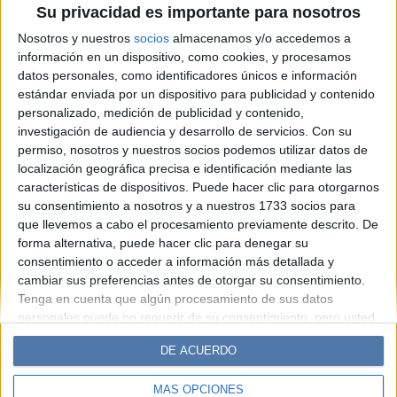
Su privacidad es importante para nosotros
que se sabe de la boda más
Nosotros y nuestros
socios
almacenamos y/o accedemos a
esperada del año
información en un dispositivo, como cookies, y procesamos
datos personales, como identificadores únicos e información
estándar enviada por un dispositivo para publicidad y contenido
Espacio Publicitario
personalizado, medición de publicidad y contenido,
investigación de audiencia y desarrollo de servicios.
Con su
permiso, nosotros y nuestros socios podemos utilizar datos de
localización geográfica precisa e identificación mediante las
características de dispositivos. Puede hacer clic para otorgarnos
su consentimiento a nosotros y a nuestros 1733 socios para
que llevemos a cabo el procesamiento previamente descrito. De
forma alternativa, puede hacer clic para denegar su
consentimiento o acceder a información más detallada y
cambiar sus preferencias antes de otorgar su consentimiento.
Diario Perfil
Caras
Noticias
Fortuna
Tenga en cuenta que algún procesamiento de sus datos
personales puede no requerir de su consentimiento, pero usted
Hombre
Weekend
Parabrisas
Supercampo
tiene el derecho de rechazar tal procesamiento. Sus
Look
Luz
Mía
Lunateen
Break
BATimes
DE ACUERDO
preferencias se aplicarán solo a este sitio web. Puede cambiar
sus preferencias o retirar su consentimiento en cualquier
MÁS OPCIONES
momento volviendo a este sitio y haciendo clic en el botón