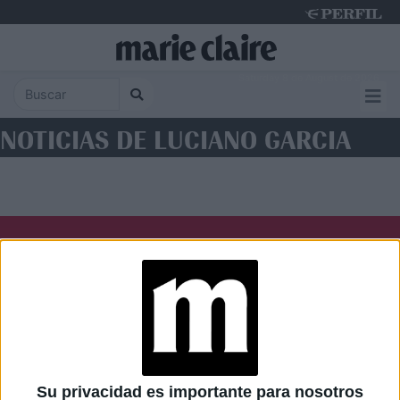
Saturday 8 de August de 2026
NOTICIAS DE LUCIANO GARCIA
Diario Perfil
Caras
Noticias
Fortuna
Hombre
Weekend
Parabrisas
Supercampo
Su privacidad es importante para nosotros