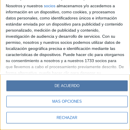
Look
Luz
Mía
Lunateen
Break
BATimes
Nosotros y nuestros
socios
almacenamos y/o accedemos a
información en un dispositivo, como cookies, y procesamos
© Perfil.com 2006-2019 - Todos los derechos reservados
datos personales, como identificadores únicos e información
Registro de Propiedad Intelectual: Nro. 5346433
estándar enviada por un dispositivo para publicidad y contenido
personalizado, medición de publicidad y contenido,
investigación de audiencia y desarrollo de servicios.
Con su
permiso, nosotros y nuestros socios podemos utilizar datos de
localización geográfica precisa e identificación mediante las
características de dispositivos. Puede hacer clic para otorgarnos
su consentimiento a nosotros y a nuestros 1733 socios para
que llevemos a cabo el procesamiento previamente descrito. De
forma alternativa, puede hacer clic para denegar su
consentimiento o acceder a información más detallada y
cambiar sus preferencias antes de otorgar su consentimiento.
DE ACUERDO
Tenga en cuenta que algún procesamiento de sus datos
personales puede no requerir de su consentimiento, pero usted
MÁS OPCIONES
tiene el derecho de rechazar tal procesamiento. Sus
preferencias se aplicarán solo a este sitio web. Puede cambiar
sus preferencias o retirar su consentimiento en cualquier
RECHAZAR
momento volviendo a este sitio y haciendo clic en el botón
"Privacidad" en la parte inferior de la página web.