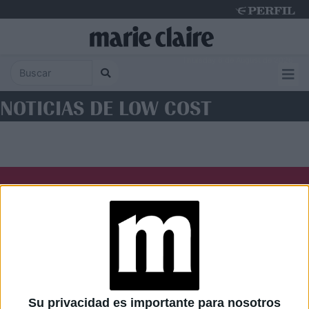
Thursday 6 de August de 2026
NOTICIAS DE LOW COST
Diario Perfil
Caras
Noticias
Fortuna
Hombre
Weekend
Parabrisas
Supercampo
Su privacidad es importante para nosotros