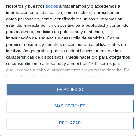
Look
Luz
Mía
Lunateen
Break
BATimes
Nosotros y nuestros
socios
almacenamos y/o accedemos a
información en un dispositivo, como cookies, y procesamos
© Perfil.com 2006-2019 - Todos los derechos reservados
datos personales, como identificadores únicos e información
Registro de Propiedad Intelectual: Nro. 5346433
estándar enviada por un dispositivo para publicidad y contenido
personalizado, medición de publicidad y contenido,
investigación de audiencia y desarrollo de servicios.
Con su
permiso, nosotros y nuestros socios podemos utilizar datos de
localización geográfica precisa e identificación mediante las
características de dispositivos. Puede hacer clic para otorgarnos
su consentimiento a nosotros y a nuestros 1731 socios para
que llevemos a cabo el procesamiento previamente descrito. De
forma alternativa, puede hacer clic para denegar su
consentimiento o acceder a información más detallada y
cambiar sus preferencias antes de otorgar su consentimiento.
DE ACUERDO
Tenga en cuenta que algún procesamiento de sus datos
personales puede no requerir de su consentimiento, pero usted
MÁS OPCIONES
tiene el derecho de rechazar tal procesamiento. Sus
preferencias se aplicarán solo a este sitio web. Puede cambiar
sus preferencias o retirar su consentimiento en cualquier
RECHAZAR
momento volviendo a este sitio y haciendo clic en el botón
"Privacidad" en la parte inferior de la página web.