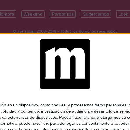
Hombre
Weekend
Parabrisas
Supercampo
Look
© Perfil.com 2006-2019 - Todos los derechos reservados
Registro de Propiedad Intelectual: Nro. 5346433
ifornia 2715, C1289ABI, CABA, Argentina | Tel: (5411) 7091-4921 | (5411)
mail:
perfilcom@perfil.com
| Propietario: Diario Perfil S.A.
 en un dispositivo, como cookies, y procesamos datos personales, co
blicidad y contenido, investigación de audiencia y desarrollo de servic
as características de dispositivos. Puede hacer clic para otorgarnos su
ternativa, puede hacer clic para denegar su consentimiento o acceder
 de sus datos personales puede no requerir de su consentimiento, per