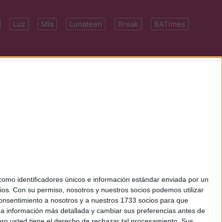
Luz
Mía
Lunateen
Break
BATimes
 7091-4922 | E-
mo identificadores únicos e información estándar enviada por un
ios.
Con su permiso, nosotros y nuestros socios podemos utilizar
 consentimiento a nosotros y a nuestros 1733 socios para que
 a información más detallada y cambiar sus preferencias antes de
o usted tiene el derecho de rechazar tal procesamiento. Sus