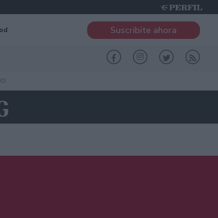
Suscribite ahora
od
RO
G