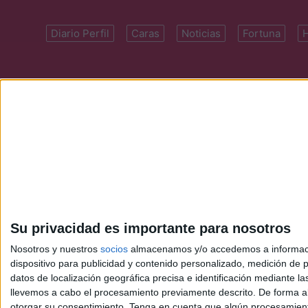
Diario Perfil
Caras
Noticias
Fortuna
Domicilio: Cal
Su privacidad es importante para nosotros
Nosotros y nuestros
socios
almacenamos y/o accedemos a información
dispositivo para publicidad y contenido personalizado, medición de pu
datos de localización geográfica precisa e identificación mediante l
llevemos a cabo el procesamiento previamente descrito. De forma al
otorgar su consentimiento.
Tenga en cuenta que algún procesamiento