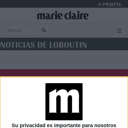
Saturday 8 de August de 2026
NOTICIAS DE LOBOUTIN
Diario Perfil
Caras
Noticias
Fortuna
Hombre
Weekend
Parabrisas
Supercampo
Su privacidad es importante para nosotros