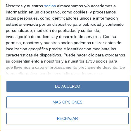
Look
Luz
Mía
Lunateen
Break
BATimes
Nosotros y nuestros
socios
almacenamos y/o accedemos a
información en un dispositivo, como cookies, y procesamos
© Perfil.com 2006-2019 - Todos los derechos reservados
datos personales, como identificadores únicos e información
Registro de Propiedad Intelectual: Nro. 5346433
estándar enviada por un dispositivo para publicidad y contenido
personalizado, medición de publicidad y contenido,
investigación de audiencia y desarrollo de servicios.
Con su
permiso, nosotros y nuestros socios podemos utilizar datos de
localización geográfica precisa e identificación mediante las
características de dispositivos. Puede hacer clic para otorgarnos
su consentimiento a nosotros y a nuestros 1733 socios para
que llevemos a cabo el procesamiento previamente descrito. De
forma alternativa, puede hacer clic para denegar su
consentimiento o acceder a información más detallada y
cambiar sus preferencias antes de otorgar su consentimiento.
DE ACUERDO
Tenga en cuenta que algún procesamiento de sus datos
personales puede no requerir de su consentimiento, pero usted
MÁS OPCIONES
tiene el derecho de rechazar tal procesamiento. Sus
preferencias se aplicarán solo a este sitio web. Puede cambiar
sus preferencias o retirar su consentimiento en cualquier
RECHAZAR
momento volviendo a este sitio y haciendo clic en el botón
"Privacidad" en la parte inferior de la página web.