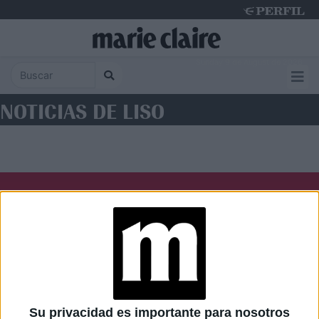
Sunday 9 de August de 2026
NOTICIAS DE LISO
Diario Perfil
Caras
Noticias
Fortuna
Hombre
Weekend
Parabrisas
Supercampo
Su privacidad es importante para nosotros