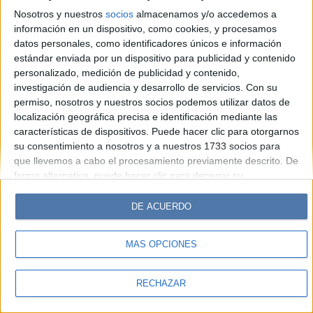
Look
Luz
Mía
Lunateen
Break
BATimes
Nosotros y nuestros
socios
almacenamos y/o accedemos a
información en un dispositivo, como cookies, y procesamos
© Perfil.com 2006-2019 - Todos los derechos reservados
datos personales, como identificadores únicos e información
Registro de Propiedad Intelectual: Nro. 5346433
estándar enviada por un dispositivo para publicidad y contenido
personalizado, medición de publicidad y contenido,
investigación de audiencia y desarrollo de servicios.
Con su
permiso, nosotros y nuestros socios podemos utilizar datos de
localización geográfica precisa e identificación mediante las
características de dispositivos. Puede hacer clic para otorgarnos
su consentimiento a nosotros y a nuestros 1733 socios para
que llevemos a cabo el procesamiento previamente descrito. De
forma alternativa, puede hacer clic para denegar su
consentimiento o acceder a información más detallada y
cambiar sus preferencias antes de otorgar su consentimiento.
DE ACUERDO
Tenga en cuenta que algún procesamiento de sus datos
personales puede no requerir de su consentimiento, pero usted
MÁS OPCIONES
tiene el derecho de rechazar tal procesamiento. Sus
preferencias se aplicarán solo a este sitio web. Puede cambiar
sus preferencias o retirar su consentimiento en cualquier
RECHAZAR
momento volviendo a este sitio y haciendo clic en el botón
"Privacidad" en la parte inferior de la página web.