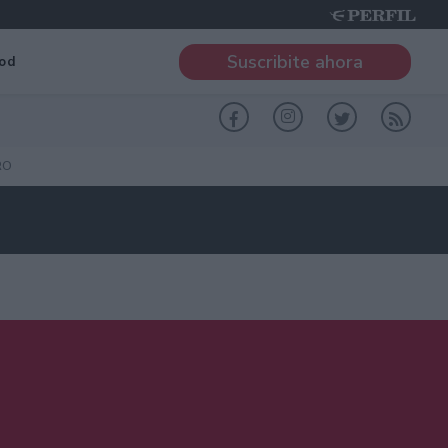
Suscribite ahora
od
RO