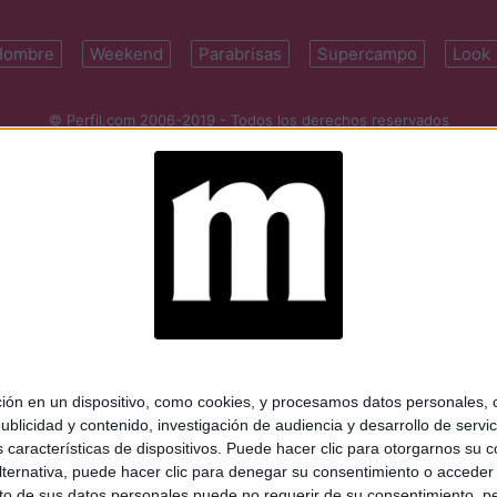
Hombre
Weekend
Parabrisas
Supercampo
Look
© Perfil.com 2006-2019 - Todos los derechos reservados
Registro de Propiedad Intelectual: Nro. 5346433
ifornia 2715, C1289ABI, CABA, Argentina | Tel: (5411) 7091-4921 | (5411)
mail:
perfilcom@perfil.com
| Propietario: Diario Perfil S.A.
 en un dispositivo, como cookies, y procesamos datos personales, co
blicidad y contenido, investigación de audiencia y desarrollo de servic
as características de dispositivos. Puede hacer clic para otorgarnos su
ternativa, puede hacer clic para denegar su consentimiento o acceder
 de sus datos personales puede no requerir de su consentimiento, per