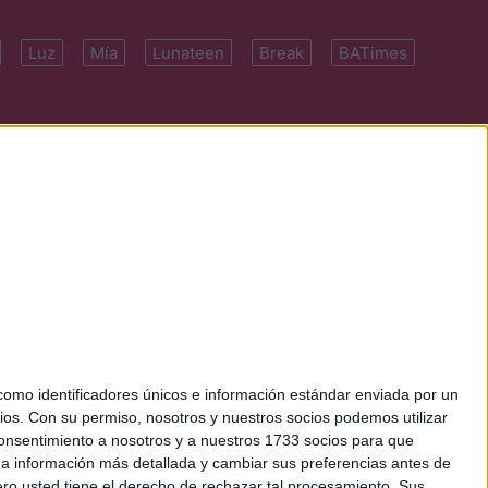
Luz
Mía
Lunateen
Break
BATimes
 7091-4922 | E-
mo identificadores únicos e información estándar enviada por un
ios.
Con su permiso, nosotros y nuestros socios podemos utilizar
 consentimiento a nosotros y a nuestros 1733 socios para que
 a información más detallada y cambiar sus preferencias antes de
o usted tiene el derecho de rechazar tal procesamiento. Sus