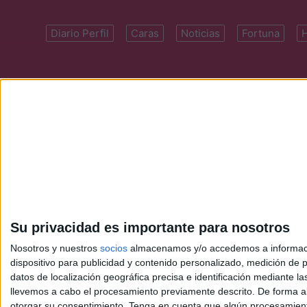
Diario Perfil
Caras
Noticias
Fortuna
Domicilio: Cal
Su privacidad es importante para nosotros
Nosotros y nuestros
socios
almacenamos y/o accedemos a información
dispositivo para publicidad y contenido personalizado, medición de pu
datos de localización geográfica precisa e identificación mediante l
llevemos a cabo el procesamiento previamente descrito. De forma al
otorgar su consentimiento.
Tenga en cuenta que algún procesamiento