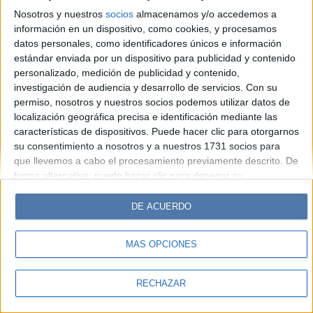
Hombre
Weekend
Parabrisas
Supercampo
Nosotros y nuestros
socios
almacenamos y/o accedemos a
Look
Luz
Mía
Lunateen
Break
BATimes
información en un dispositivo, como cookies, y procesamos
datos personales, como identificadores únicos e información
estándar enviada por un dispositivo para publicidad y contenido
© Perfil.com 2006-2019 - Todos los derechos reservados
personalizado, medición de publicidad y contenido,
Registro de Propiedad Intelectual: Nro. 5346433
investigación de audiencia y desarrollo de servicios.
Con su
permiso, nosotros y nuestros socios podemos utilizar datos de
localización geográfica precisa e identificación mediante las
características de dispositivos. Puede hacer clic para otorgarnos
su consentimiento a nosotros y a nuestros 1731 socios para
que llevemos a cabo el procesamiento previamente descrito. De
forma alternativa, puede hacer clic para denegar su
consentimiento o acceder a información más detallada y
cambiar sus preferencias antes de otorgar su consentimiento.
DE ACUERDO
Tenga en cuenta que algún procesamiento de sus datos
personales puede no requerir de su consentimiento, pero usted
MÁS OPCIONES
tiene el derecho de rechazar tal procesamiento. Sus
preferencias se aplicarán solo a este sitio web. Puede cambiar
sus preferencias o retirar su consentimiento en cualquier
RECHAZAR
momento volviendo a este sitio y haciendo clic en el botón
"Privacidad" en la parte inferior de la página web.