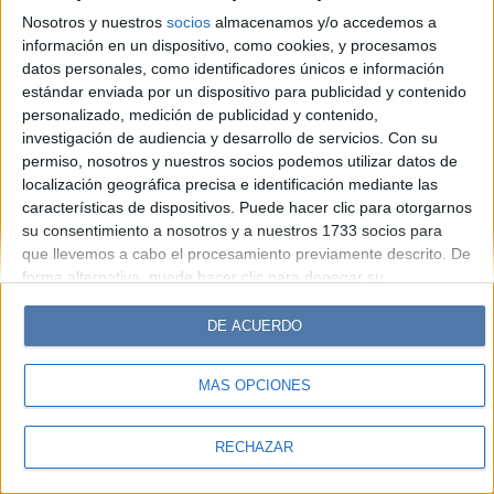
Look
Luz
Mía
Lunateen
Break
BATimes
Nosotros y nuestros
socios
almacenamos y/o accedemos a
información en un dispositivo, como cookies, y procesamos
© Perfil.com 2006-2019 - Todos los derechos reservados
datos personales, como identificadores únicos e información
Registro de Propiedad Intelectual: Nro. 5346433
estándar enviada por un dispositivo para publicidad y contenido
personalizado, medición de publicidad y contenido,
investigación de audiencia y desarrollo de servicios.
Con su
permiso, nosotros y nuestros socios podemos utilizar datos de
localización geográfica precisa e identificación mediante las
características de dispositivos. Puede hacer clic para otorgarnos
su consentimiento a nosotros y a nuestros 1733 socios para
que llevemos a cabo el procesamiento previamente descrito. De
forma alternativa, puede hacer clic para denegar su
consentimiento o acceder a información más detallada y
cambiar sus preferencias antes de otorgar su consentimiento.
DE ACUERDO
Tenga en cuenta que algún procesamiento de sus datos
personales puede no requerir de su consentimiento, pero usted
MÁS OPCIONES
tiene el derecho de rechazar tal procesamiento. Sus
preferencias se aplicarán solo a este sitio web. Puede cambiar
sus preferencias o retirar su consentimiento en cualquier
RECHAZAR
momento volviendo a este sitio y haciendo clic en el botón
"Privacidad" en la parte inferior de la página web.