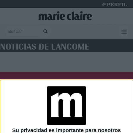
Saturday 8 de August de 2026
NOTICIAS DE LANCOME
Diario Perfil
Caras
Noticias
Fortuna
Hombre
Weekend
Parabrisas
Supercampo
Su privacidad es importante para nosotros