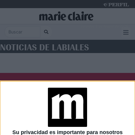
Saturday 8 de August de 2026
NOTICIAS DE LABIALES
Diario Perfil
Caras
Noticias
Fortuna
Hombre
Weekend
Parabrisas
Supercampo
Su privacidad es importante para nosotros