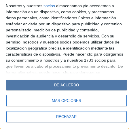
Look
Luz
Mía
Lunateen
Break
BATimes
Nosotros y nuestros
socios
almacenamos y/o accedemos a
información en un dispositivo, como cookies, y procesamos
© Perfil.com 2006-2019 - Todos los derechos reservados
datos personales, como identificadores únicos e información
Registro de Propiedad Intelectual: Nro. 5346433
estándar enviada por un dispositivo para publicidad y contenido
personalizado, medición de publicidad y contenido,
investigación de audiencia y desarrollo de servicios.
Con su
permiso, nosotros y nuestros socios podemos utilizar datos de
localización geográfica precisa e identificación mediante las
características de dispositivos. Puede hacer clic para otorgarnos
su consentimiento a nosotros y a nuestros 1733 socios para
que llevemos a cabo el procesamiento previamente descrito. De
forma alternativa, puede hacer clic para denegar su
consentimiento o acceder a información más detallada y
cambiar sus preferencias antes de otorgar su consentimiento.
DE ACUERDO
Tenga en cuenta que algún procesamiento de sus datos
personales puede no requerir de su consentimiento, pero usted
MÁS OPCIONES
tiene el derecho de rechazar tal procesamiento. Sus
preferencias se aplicarán solo a este sitio web. Puede cambiar
sus preferencias o retirar su consentimiento en cualquier
RECHAZAR
momento volviendo a este sitio y haciendo clic en el botón
"Privacidad" en la parte inferior de la página web.