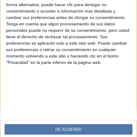
Día del labial: secretos y curiosidades
forma alternativa, puede hacer clic para denegar su
del cosmético más vendido del
consentimiento o acceder a información más detallada y
mundo
cambiar sus preferencias antes de otorgar su consentimiento.
Tenga en cuenta que algún procesamiento de sus datos
Cada 29 de julio se celebra el Día Internacional del Labial,
personales puede no requerir de su consentimiento, pero usted
una fecha que homenajea al producto cosmético más
tiene el derecho de rechazar tal procesamiento. Sus
vendido y con más historia en la industria de la belleza.
preferencias se aplicarán solo a este sitio web. Puede cambiar
Desde Cleopatra hasta el punk, pasando por Hollywood y
sus preferencias o retirar su consentimiento en cualquier
los movimientos feministas, el labial fue mucho más que
momento volviendo a este sitio y haciendo clic en el botón
un objeto estético: también fue símbolo de poder,
"Privacidad" en la parte inferior de la página web.
rebeldía y transformación.
DE ACUERDO