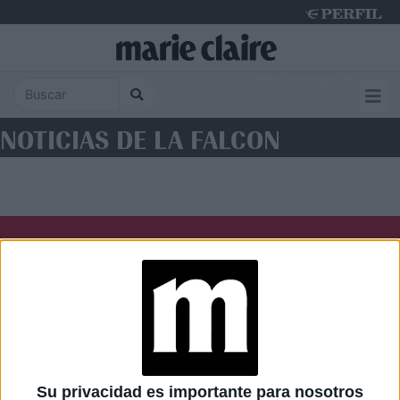
Friday 7 de August de 2026
NOTICIAS DE LA FALCON
Diario Perfil
Caras
Noticias
Fortuna
Hombre
Weekend
Parabrisas
Supercampo
Su privacidad es importante para nosotros