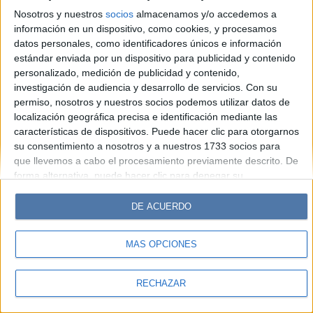
Look
Luz
Mía
Lunateen
Break
BATimes
Nosotros y nuestros
socios
almacenamos y/o accedemos a
información en un dispositivo, como cookies, y procesamos
© Perfil.com 2006-2019 - Todos los derechos reservados
datos personales, como identificadores únicos e información
Registro de Propiedad Intelectual: Nro. 5346433
estándar enviada por un dispositivo para publicidad y contenido
personalizado, medición de publicidad y contenido,
investigación de audiencia y desarrollo de servicios.
Con su
permiso, nosotros y nuestros socios podemos utilizar datos de
localización geográfica precisa e identificación mediante las
características de dispositivos. Puede hacer clic para otorgarnos
su consentimiento a nosotros y a nuestros 1733 socios para
que llevemos a cabo el procesamiento previamente descrito. De
forma alternativa, puede hacer clic para denegar su
consentimiento o acceder a información más detallada y
cambiar sus preferencias antes de otorgar su consentimiento.
DE ACUERDO
Tenga en cuenta que algún procesamiento de sus datos
personales puede no requerir de su consentimiento, pero usted
MÁS OPCIONES
tiene el derecho de rechazar tal procesamiento. Sus
preferencias se aplicarán solo a este sitio web. Puede cambiar
sus preferencias o retirar su consentimiento en cualquier
RECHAZAR
momento volviendo a este sitio y haciendo clic en el botón
"Privacidad" en la parte inferior de la página web.