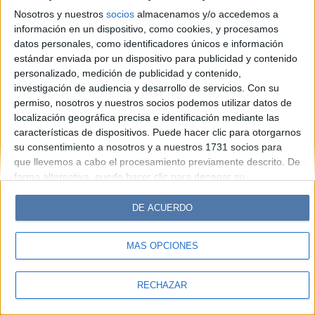
Look
Luz
Mía
Lunateen
Break
BATimes
Nosotros y nuestros
socios
almacenamos y/o accedemos a
información en un dispositivo, como cookies, y procesamos
© Perfil.com 2006-2019 - Todos los derechos reservados
datos personales, como identificadores únicos e información
Registro de Propiedad Intelectual: Nro. 5346433
estándar enviada por un dispositivo para publicidad y contenido
personalizado, medición de publicidad y contenido,
investigación de audiencia y desarrollo de servicios.
Con su
permiso, nosotros y nuestros socios podemos utilizar datos de
localización geográfica precisa e identificación mediante las
características de dispositivos. Puede hacer clic para otorgarnos
su consentimiento a nosotros y a nuestros 1731 socios para
que llevemos a cabo el procesamiento previamente descrito. De
forma alternativa, puede hacer clic para denegar su
consentimiento o acceder a información más detallada y
cambiar sus preferencias antes de otorgar su consentimiento.
DE ACUERDO
Tenga en cuenta que algún procesamiento de sus datos
personales puede no requerir de su consentimiento, pero usted
MÁS OPCIONES
tiene el derecho de rechazar tal procesamiento. Sus
preferencias se aplicarán solo a este sitio web. Puede cambiar
sus preferencias o retirar su consentimiento en cualquier
RECHAZAR
momento volviendo a este sitio y haciendo clic en el botón
"Privacidad" en la parte inferior de la página web.