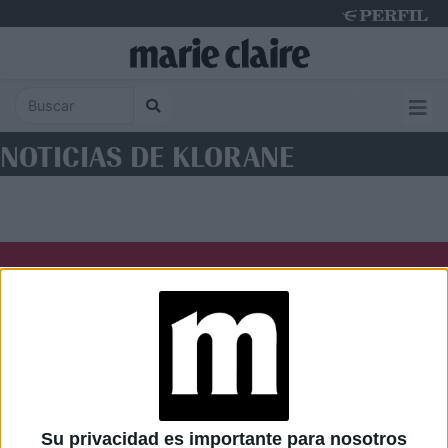
Thursday 6 de August de 2026
NOTICIAS DE KLORANE
Diario Perfil
Caras
Noticias
Fortuna
Hombre
Weekend
Parabrisas
Supercampo
Su privacidad es importante para nosotros