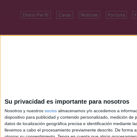
Diario Perfil
Caras
Noticias
Fortuna
Domicilio: Cal
Su privacidad es importante para nosotros
Nosotros y nuestros
socios
almacenamos y/o accedemos a información
dispositivo para publicidad y contenido personalizado, medición de pu
datos de localización geográfica precisa e identificación mediante l
llevemos a cabo el procesamiento previamente descrito. De forma al
otorgar su consentimiento.
Tenga en cuenta que algún procesamiento