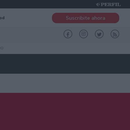
Suscribite ahora
od
RO