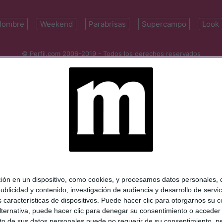
Hombre
Weekend
Parabrisas
Supercampo
Look
© Perfil.com 2006-2019 - Todos los derechos reservados
Registro de Propiedad Intelectual: Nro. 5346433
ifornia 2715, C1289ABI, CABA, Argentina | Tel: (5411) 7091-4921 | (5411)
mail:
perfilcom@perfil.com
| Propietario: Diario Perfil S.A.
 en un dispositivo, como cookies, y procesamos datos personales, co
blicidad y contenido, investigación de audiencia y desarrollo de servic
as características de dispositivos. Puede hacer clic para otorgarnos su
ternativa, puede hacer clic para denegar su consentimiento o acceder
 de sus datos personales puede no requerir de su consentimiento, per