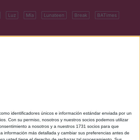
Luz
Mía
Lunateen
Break
BATimes
 7091-4922 | E-
mo identificadores únicos e información estándar enviada por un
ios.
Con su permiso, nosotros y nuestros socios podemos utilizar
 consentimiento a nosotros y a nuestros 1731 socios para que
 a información más detallada y cambiar sus preferencias antes de
o usted tiene el derecho de rechazar tal procesamiento. Sus