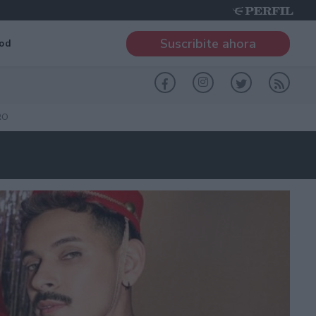
Suscribite ahora
od
RO