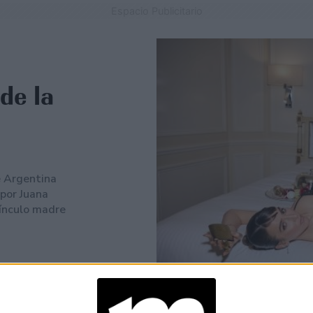
Espacio Publicitario
de la
e Argentina
por Juana
vínculo madre