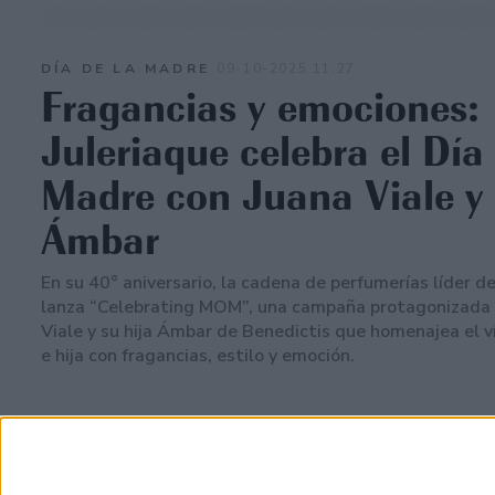
DÍA DE LA MADRE
09-10-2025 11:27
Fragancias y emociones:
Juleriaque celebra el Día 
Madre con Juana Viale y
Ámbar
En su 40° aniversario, la cadena de perfumerías líder d
lanza “Celebrating MOM”, una campaña protagonizada 
Viale y su hija Ámbar de Benedictis que homenajea el 
e hija con fragancias, estilo y emoción.