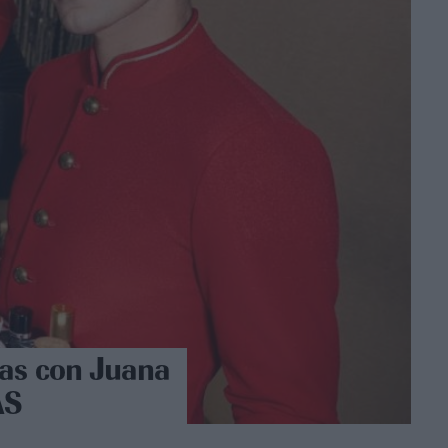
tas con Juana
AS