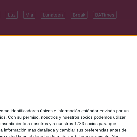
Luz
Mía
Lunateen
Break
BATimes
 7091-4922 | E-
mo identificadores únicos e información estándar enviada por un
ios.
Con su permiso, nosotros y nuestros socios podemos utilizar
 consentimiento a nosotros y a nuestros 1733 socios para que
 a información más detallada y cambiar sus preferencias antes de
o usted tiene el derecho de rechazar tal procesamiento. Sus