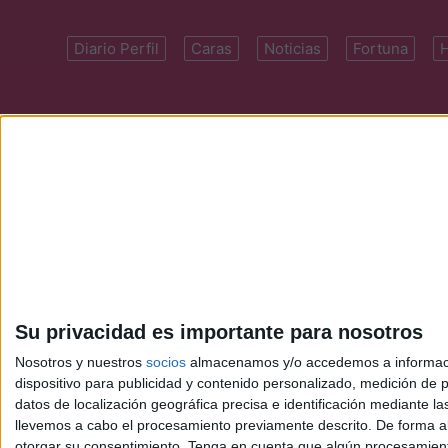
Diario Perfil
Caras
Noticias
Fortuna
Domicilio: Cal
Su privacidad es importante para nosotros
Nosotros y nuestros
socios
almacenamos y/o accedemos a información
dispositivo para publicidad y contenido personalizado, medición de pu
datos de localización geográfica precisa e identificación mediante l
llevemos a cabo el procesamiento previamente descrito. De forma al
otorgar su consentimiento.
Tenga en cuenta que algún procesamiento