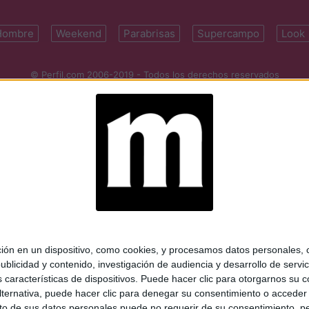
Hombre
Weekend
Parabrisas
Supercampo
Look
© Perfil.com 2006-2019 - Todos los derechos reservados
Registro de Propiedad Intelectual: Nro. 5346433
ifornia 2715, C1289ABI, CABA, Argentina | Tel: (5411) 7091-4921 | (5411)
mail:
perfilcom@perfil.com
| Propietario: Diario Perfil S.A.
 en un dispositivo, como cookies, y procesamos datos personales, co
blicidad y contenido, investigación de audiencia y desarrollo de servic
as características de dispositivos. Puede hacer clic para otorgarnos su
ternativa, puede hacer clic para denegar su consentimiento o acceder
 de sus datos personales puede no requerir de su consentimiento, per