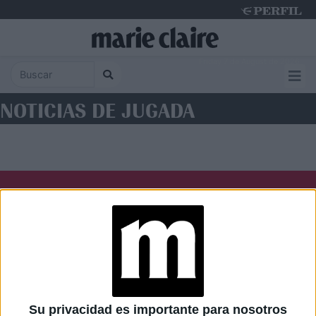
Friday 7 de August de 2026
NOTICIAS DE JUGADA
Diario Perfil
Caras
Noticias
Fortuna
Hombre
Weekend
Parabrisas
Supercampo
Su privacidad es importante para nosotros