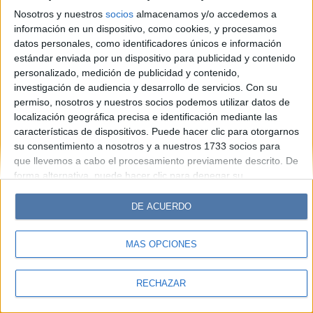
Look
Luz
Mía
Lunateen
Break
BATimes
Nosotros y nuestros
socios
almacenamos y/o accedemos a
información en un dispositivo, como cookies, y procesamos
© Perfil.com 2006-2019 - Todos los derechos reservados
datos personales, como identificadores únicos e información
Registro de Propiedad Intelectual: Nro. 5346433
estándar enviada por un dispositivo para publicidad y contenido
personalizado, medición de publicidad y contenido,
investigación de audiencia y desarrollo de servicios.
Con su
permiso, nosotros y nuestros socios podemos utilizar datos de
localización geográfica precisa e identificación mediante las
características de dispositivos. Puede hacer clic para otorgarnos
su consentimiento a nosotros y a nuestros 1733 socios para
que llevemos a cabo el procesamiento previamente descrito. De
forma alternativa, puede hacer clic para denegar su
consentimiento o acceder a información más detallada y
cambiar sus preferencias antes de otorgar su consentimiento.
DE ACUERDO
Tenga en cuenta que algún procesamiento de sus datos
personales puede no requerir de su consentimiento, pero usted
MÁS OPCIONES
tiene el derecho de rechazar tal procesamiento. Sus
preferencias se aplicarán solo a este sitio web. Puede cambiar
sus preferencias o retirar su consentimiento en cualquier
RECHAZAR
momento volviendo a este sitio y haciendo clic en el botón
"Privacidad" en la parte inferior de la página web.