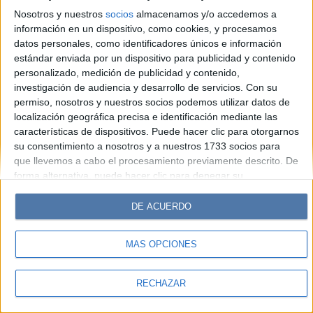
Look
Luz
Mía
Lunateen
Break
BATimes
Nosotros y nuestros
socios
almacenamos y/o accedemos a
información en un dispositivo, como cookies, y procesamos
© Perfil.com 2006-2019 - Todos los derechos reservados
datos personales, como identificadores únicos e información
Registro de Propiedad Intelectual: Nro. 5346433
estándar enviada por un dispositivo para publicidad y contenido
personalizado, medición de publicidad y contenido,
investigación de audiencia y desarrollo de servicios.
Con su
permiso, nosotros y nuestros socios podemos utilizar datos de
localización geográfica precisa e identificación mediante las
características de dispositivos. Puede hacer clic para otorgarnos
su consentimiento a nosotros y a nuestros 1733 socios para
que llevemos a cabo el procesamiento previamente descrito. De
forma alternativa, puede hacer clic para denegar su
consentimiento o acceder a información más detallada y
cambiar sus preferencias antes de otorgar su consentimiento.
DE ACUERDO
Tenga en cuenta que algún procesamiento de sus datos
personales puede no requerir de su consentimiento, pero usted
MÁS OPCIONES
tiene el derecho de rechazar tal procesamiento. Sus
preferencias se aplicarán solo a este sitio web. Puede cambiar
sus preferencias o retirar su consentimiento en cualquier
RECHAZAR
momento volviendo a este sitio y haciendo clic en el botón
"Privacidad" en la parte inferior de la página web.