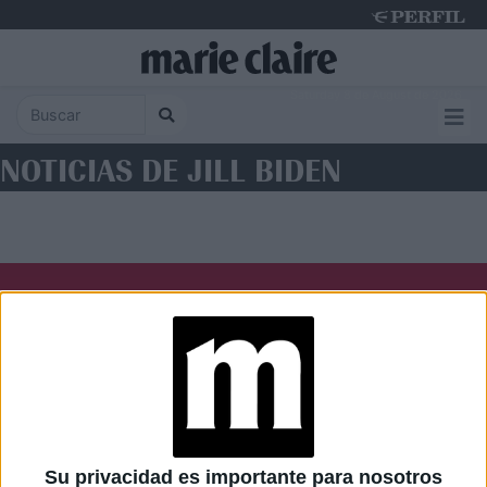
Saturday 8 de August de 2026
NOTICIAS DE JILL BIDEN
Diario Perfil
Caras
Noticias
Fortuna
Hombre
Weekend
Parabrisas
Supercampo
Su privacidad es importante para nosotros