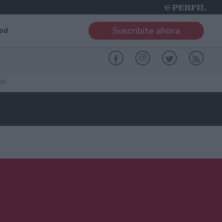
Suscribite ahora
od
RO