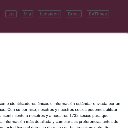
Luz
Mía
Lunateen
Break
BATimes
 7091-4922 | E-
mo identificadores únicos e información estándar enviada por un
ios.
Con su permiso, nosotros y nuestros socios podemos utilizar
 consentimiento a nosotros y a nuestros 1733 socios para que
 a información más detallada y cambiar sus preferencias antes de
o usted tiene el derecho de rechazar tal procesamiento. Sus