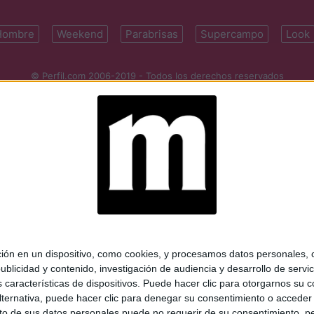
Hombre
Weekend
Parabrisas
Supercampo
Look
© Perfil.com 2006-2019 - Todos los derechos reservados
Registro de Propiedad Intelectual: Nro. 5346433
ifornia 2715, C1289ABI, CABA, Argentina | Tel: (5411) 7091-4921 | (5411)
mail:
perfilcom@perfil.com
| Propietario: Diario Perfil S.A.
 en un dispositivo, como cookies, y procesamos datos personales, co
blicidad y contenido, investigación de audiencia y desarrollo de servic
as características de dispositivos. Puede hacer clic para otorgarnos su
ternativa, puede hacer clic para denegar su consentimiento o acceder
 de sus datos personales puede no requerir de su consentimiento, per