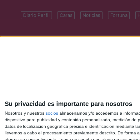
Diario Perfil
Caras
Noticias
Fortuna
Domicilio: Cal
Su privacidad es importante para nosotros
Nosotros y nuestros
socios
almacenamos y/o accedemos a información
dispositivo para publicidad y contenido personalizado, medición de pu
datos de localización geográfica precisa e identificación mediante l
llevemos a cabo el procesamiento previamente descrito. De forma al
otorgar su consentimiento.
Tenga en cuenta que algún procesamiento