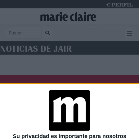
Saturday 8 de August de 2026
NOTICIAS DE JAIR
Diario Perfil
Caras
Noticias
Fortuna
Hombre
Weekend
Parabrisas
Supercampo
Su privacidad es importante para nosotros