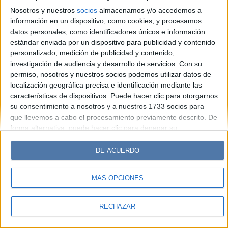
Look
Luz
Mía
Lunateen
Break
BATimes
Nosotros y nuestros
socios
almacenamos y/o accedemos a
información en un dispositivo, como cookies, y procesamos
© Perfil.com 2006-2019 - Todos los derechos reservados
datos personales, como identificadores únicos e información
Registro de Propiedad Intelectual: Nro. 5346433
estándar enviada por un dispositivo para publicidad y contenido
personalizado, medición de publicidad y contenido,
investigación de audiencia y desarrollo de servicios.
Con su
permiso, nosotros y nuestros socios podemos utilizar datos de
localización geográfica precisa e identificación mediante las
características de dispositivos. Puede hacer clic para otorgarnos
su consentimiento a nosotros y a nuestros 1733 socios para
que llevemos a cabo el procesamiento previamente descrito. De
forma alternativa, puede hacer clic para denegar su
consentimiento o acceder a información más detallada y
cambiar sus preferencias antes de otorgar su consentimiento.
DE ACUERDO
Tenga en cuenta que algún procesamiento de sus datos
personales puede no requerir de su consentimiento, pero usted
MÁS OPCIONES
tiene el derecho de rechazar tal procesamiento. Sus
preferencias se aplicarán solo a este sitio web. Puede cambiar
sus preferencias o retirar su consentimiento en cualquier
RECHAZAR
momento volviendo a este sitio y haciendo clic en el botón
"Privacidad" en la parte inferior de la página web.