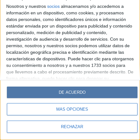
Look
Luz
Mía
Lunateen
Break
BATimes
Nosotros y nuestros
socios
almacenamos y/o accedemos a
información en un dispositivo, como cookies, y procesamos
© Perfil.com 2006-2019 - Todos los derechos reservados
datos personales, como identificadores únicos e información
Registro de Propiedad Intelectual: Nro. 5346433
estándar enviada por un dispositivo para publicidad y contenido
personalizado, medición de publicidad y contenido,
investigación de audiencia y desarrollo de servicios.
Con su
permiso, nosotros y nuestros socios podemos utilizar datos de
localización geográfica precisa e identificación mediante las
características de dispositivos. Puede hacer clic para otorgarnos
su consentimiento a nosotros y a nuestros 1733 socios para
que llevemos a cabo el procesamiento previamente descrito. De
forma alternativa, puede hacer clic para denegar su
consentimiento o acceder a información más detallada y
cambiar sus preferencias antes de otorgar su consentimiento.
DE ACUERDO
Tenga en cuenta que algún procesamiento de sus datos
personales puede no requerir de su consentimiento, pero usted
MÁS OPCIONES
tiene el derecho de rechazar tal procesamiento. Sus
preferencias se aplicarán solo a este sitio web. Puede cambiar
sus preferencias o retirar su consentimiento en cualquier
RECHAZAR
momento volviendo a este sitio y haciendo clic en el botón
"Privacidad" en la parte inferior de la página web.