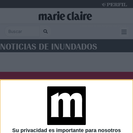
Saturday 8 de August de 2026
NOTICIAS DE INUNDADOS
Diario Perfil
Caras
Noticias
Fortuna
Hombre
Weekend
Parabrisas
Supercampo
Su privacidad es importante para nosotros