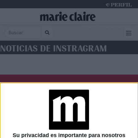
Monday 10 de August de 2026
NOTICIAS DE INSTRAGRAM
Diario Perfil
Caras
Noticias
Fortuna
Hombre
Weekend
Parabrisas
Supercampo
Su privacidad es importante para nosotros