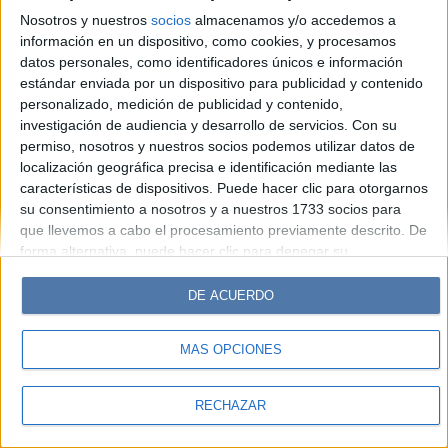
Look
Luz
Mía
Lunateen
Break
BATimes
Nosotros y nuestros
socios
almacenamos y/o accedemos a
información en un dispositivo, como cookies, y procesamos
© Perfil.com 2006-2019 - Todos los derechos reservados
datos personales, como identificadores únicos e información
Registro de Propiedad Intelectual: Nro. 5346433
estándar enviada por un dispositivo para publicidad y contenido
personalizado, medición de publicidad y contenido,
investigación de audiencia y desarrollo de servicios.
Con su
permiso, nosotros y nuestros socios podemos utilizar datos de
localización geográfica precisa e identificación mediante las
características de dispositivos. Puede hacer clic para otorgarnos
su consentimiento a nosotros y a nuestros 1733 socios para
que llevemos a cabo el procesamiento previamente descrito. De
forma alternativa, puede hacer clic para denegar su
consentimiento o acceder a información más detallada y
cambiar sus preferencias antes de otorgar su consentimiento.
DE ACUERDO
Tenga en cuenta que algún procesamiento de sus datos
personales puede no requerir de su consentimiento, pero usted
MÁS OPCIONES
tiene el derecho de rechazar tal procesamiento. Sus
preferencias se aplicarán solo a este sitio web. Puede cambiar
sus preferencias o retirar su consentimiento en cualquier
RECHAZAR
momento volviendo a este sitio y haciendo clic en el botón
"Privacidad" en la parte inferior de la página web.