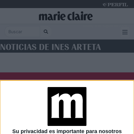
Sunday 9 de August de 2026
NOTICIAS DE INES ARTETA
Diario Perfil
Caras
Noticias
Fortuna
Hombre
Weekend
Parabrisas
Supercampo
Su privacidad es importante para nosotros