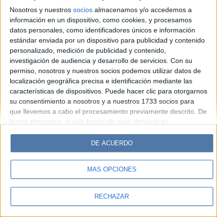
Look
Luz
Mía
Lunateen
Break
BATimes
Nosotros y nuestros
socios
almacenamos y/o accedemos a
información en un dispositivo, como cookies, y procesamos
© Perfil.com 2006-2019 - Todos los derechos reservados
datos personales, como identificadores únicos e información
Registro de Propiedad Intelectual: Nro. 5346433
estándar enviada por un dispositivo para publicidad y contenido
personalizado, medición de publicidad y contenido,
investigación de audiencia y desarrollo de servicios.
Con su
permiso, nosotros y nuestros socios podemos utilizar datos de
localización geográfica precisa e identificación mediante las
características de dispositivos. Puede hacer clic para otorgarnos
su consentimiento a nosotros y a nuestros 1733 socios para
que llevemos a cabo el procesamiento previamente descrito. De
forma alternativa, puede hacer clic para denegar su
consentimiento o acceder a información más detallada y
cambiar sus preferencias antes de otorgar su consentimiento.
DE ACUERDO
Tenga en cuenta que algún procesamiento de sus datos
personales puede no requerir de su consentimiento, pero usted
MÁS OPCIONES
tiene el derecho de rechazar tal procesamiento. Sus
preferencias se aplicarán solo a este sitio web. Puede cambiar
sus preferencias o retirar su consentimiento en cualquier
RECHAZAR
momento volviendo a este sitio y haciendo clic en el botón
"Privacidad" en la parte inferior de la página web.