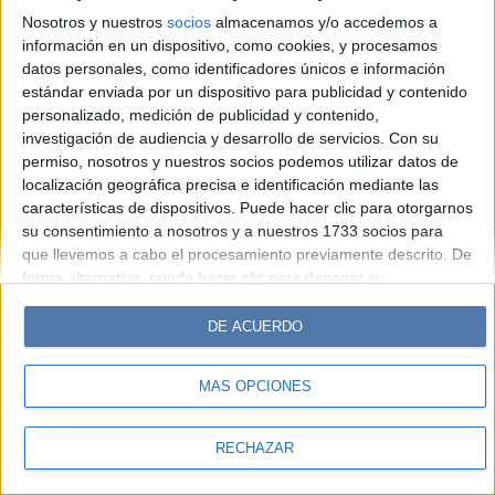
Look
Luz
Mía
Lunateen
Break
BATimes
Nosotros y nuestros
socios
almacenamos y/o accedemos a
información en un dispositivo, como cookies, y procesamos
© Perfil.com 2006-2019 - Todos los derechos reservados
datos personales, como identificadores únicos e información
Registro de Propiedad Intelectual: Nro. 5346433
estándar enviada por un dispositivo para publicidad y contenido
personalizado, medición de publicidad y contenido,
investigación de audiencia y desarrollo de servicios.
Con su
permiso, nosotros y nuestros socios podemos utilizar datos de
localización geográfica precisa e identificación mediante las
características de dispositivos. Puede hacer clic para otorgarnos
su consentimiento a nosotros y a nuestros 1733 socios para
que llevemos a cabo el procesamiento previamente descrito. De
forma alternativa, puede hacer clic para denegar su
consentimiento o acceder a información más detallada y
cambiar sus preferencias antes de otorgar su consentimiento.
DE ACUERDO
Tenga en cuenta que algún procesamiento de sus datos
personales puede no requerir de su consentimiento, pero usted
MÁS OPCIONES
tiene el derecho de rechazar tal procesamiento. Sus
preferencias se aplicarán solo a este sitio web. Puede cambiar
sus preferencias o retirar su consentimiento en cualquier
RECHAZAR
momento volviendo a este sitio y haciendo clic en el botón
"Privacidad" en la parte inferior de la página web.