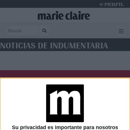
Saturday 8 de August de 2026
NOTICIAS DE INDUMENTARIA
Diario Perfil
Caras
Noticias
Fortuna
Hombre
Weekend
Parabrisas
Supercampo
Su privacidad es importante para nosotros