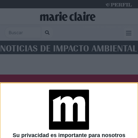
Saturday 8 de August de 2026
NOTICIAS DE IMPACTO AMBIENTAL
Diario Perfil
Caras
Noticias
Fortuna
Hombre
Weekend
Parabrisas
Supercampo
Su privacidad es importante para nosotros