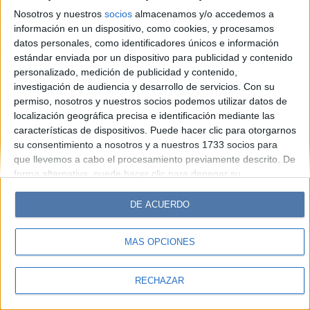
Look
Luz
Mía
Lunateen
Break
BATimes
Nosotros y nuestros
socios
almacenamos y/o accedemos a
información en un dispositivo, como cookies, y procesamos
© Perfil.com 2006-2019 - Todos los derechos reservados
datos personales, como identificadores únicos e información
Registro de Propiedad Intelectual: Nro. 5346433
estándar enviada por un dispositivo para publicidad y contenido
personalizado, medición de publicidad y contenido,
investigación de audiencia y desarrollo de servicios.
Con su
permiso, nosotros y nuestros socios podemos utilizar datos de
localización geográfica precisa e identificación mediante las
características de dispositivos. Puede hacer clic para otorgarnos
su consentimiento a nosotros y a nuestros 1733 socios para
que llevemos a cabo el procesamiento previamente descrito. De
forma alternativa, puede hacer clic para denegar su
consentimiento o acceder a información más detallada y
cambiar sus preferencias antes de otorgar su consentimiento.
DE ACUERDO
Tenga en cuenta que algún procesamiento de sus datos
personales puede no requerir de su consentimiento, pero usted
MÁS OPCIONES
tiene el derecho de rechazar tal procesamiento. Sus
preferencias se aplicarán solo a este sitio web. Puede cambiar
sus preferencias o retirar su consentimiento en cualquier
RECHAZAR
momento volviendo a este sitio y haciendo clic en el botón
"Privacidad" en la parte inferior de la página web.