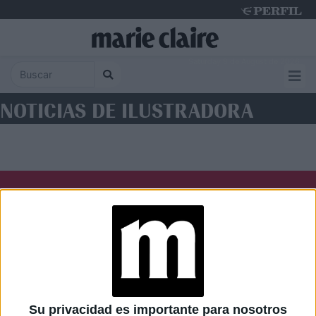
Saturday 8 de August de 2026
NOTICIAS DE ILUSTRADORA
Diario Perfil
Caras
Noticias
Fortuna
Hombre
Weekend
Parabrisas
Supercampo
Su privacidad es importante para nosotros