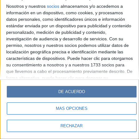
Look
Luz
Mía
Lunateen
Break
BATimes
Nosotros y nuestros
socios
almacenamos y/o accedemos a
información en un dispositivo, como cookies, y procesamos
© Perfil.com 2006-2019 - Todos los derechos reservados
datos personales, como identificadores únicos e información
Registro de Propiedad Intelectual: Nro. 5346433
estándar enviada por un dispositivo para publicidad y contenido
personalizado, medición de publicidad y contenido,
investigación de audiencia y desarrollo de servicios.
Con su
permiso, nosotros y nuestros socios podemos utilizar datos de
localización geográfica precisa e identificación mediante las
características de dispositivos. Puede hacer clic para otorgarnos
su consentimiento a nosotros y a nuestros 1733 socios para
que llevemos a cabo el procesamiento previamente descrito. De
forma alternativa, puede hacer clic para denegar su
consentimiento o acceder a información más detallada y
cambiar sus preferencias antes de otorgar su consentimiento.
DE ACUERDO
Tenga en cuenta que algún procesamiento de sus datos
personales puede no requerir de su consentimiento, pero usted
MÁS OPCIONES
tiene el derecho de rechazar tal procesamiento. Sus
preferencias se aplicarán solo a este sitio web. Puede cambiar
sus preferencias o retirar su consentimiento en cualquier
RECHAZAR
momento volviendo a este sitio y haciendo clic en el botón
"Privacidad" en la parte inferior de la página web.