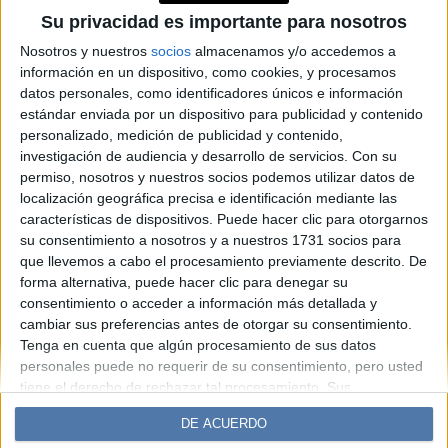
cócteles para vivir la dualidad
Su privacidad es importante para nosotros
de la nueva fragancia
Nosotros y nuestros
socios
almacenamos y/o accedemos a
información en un dispositivo, como cookies, y procesamos
masculina
datos personales, como identificadores únicos e información
estándar enviada por un dispositivo para publicidad y contenido
personalizado, medición de publicidad y contenido,
Espacio Publicitario
investigación de audiencia y desarrollo de servicios.
Con su
permiso, nosotros y nuestros socios podemos utilizar datos de
localización geográfica precisa e identificación mediante las
características de dispositivos. Puede hacer clic para otorgarnos
su consentimiento a nosotros y a nuestros 1731 socios para
que llevemos a cabo el procesamiento previamente descrito. De
forma alternativa, puede hacer clic para denegar su
consentimiento o acceder a información más detallada y
cambiar sus preferencias antes de otorgar su consentimiento.
Tenga en cuenta que algún procesamiento de sus datos
Diario Perfil
Caras
Noticias
Fortuna
personales puede no requerir de su consentimiento, pero usted
Hombre
Weekend
Parabrisas
Supercampo
tiene el derecho de rechazar tal procesamiento. Sus
preferencias se aplicarán solo a este sitio web. Puede cambiar
Look
Luz
Mía
Lunateen
Break
BATimes
DE ACUERDO
sus preferencias o retirar su consentimiento en cualquier