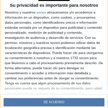
hotel recomendado por la
Su privacidad es importante para nosotros
Guía Michelin que redefine el
Nosotros y nuestros
socios
almacenamos y/o accedemos a
información en un dispositivo, como cookies, y procesamos
lujo argentino
datos personales, como identificadores únicos e información
estándar enviada por un dispositivo para publicidad y contenido
personalizado, medición de publicidad y contenido,
Espacio Publicitario
investigación de audiencia y desarrollo de servicios.
Con su
permiso, nosotros y nuestros socios podemos utilizar datos de
localización geográfica precisa e identificación mediante las
características de dispositivos. Puede hacer clic para otorgarnos
su consentimiento a nosotros y a nuestros 1733 socios para
que llevemos a cabo el procesamiento previamente descrito. De
forma alternativa, puede hacer clic para denegar su
consentimiento o acceder a información más detallada y
cambiar sus preferencias antes de otorgar su consentimiento.
Tenga en cuenta que algún procesamiento de sus datos
Diario Perfil
Caras
Noticias
Fortuna
personales puede no requerir de su consentimiento, pero usted
Hombre
Weekend
Parabrisas
Supercampo
tiene el derecho de rechazar tal procesamiento. Sus
preferencias se aplicarán solo a este sitio web. Puede cambiar
Look
Luz
Mía
Lunateen
Break
BATimes
DE ACUERDO
sus preferencias o retirar su consentimiento en cualquier