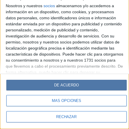
Look
Luz
Mía
Lunateen
Break
BATimes
Nosotros y nuestros
socios
almacenamos y/o accedemos a
información en un dispositivo, como cookies, y procesamos
© Perfil.com 2006-2019 - Todos los derechos reservados
datos personales, como identificadores únicos e información
Registro de Propiedad Intelectual: Nro. 5346433
estándar enviada por un dispositivo para publicidad y contenido
personalizado, medición de publicidad y contenido,
investigación de audiencia y desarrollo de servicios.
Con su
permiso, nosotros y nuestros socios podemos utilizar datos de
localización geográfica precisa e identificación mediante las
características de dispositivos. Puede hacer clic para otorgarnos
su consentimiento a nosotros y a nuestros 1731 socios para
que llevemos a cabo el procesamiento previamente descrito. De
forma alternativa, puede hacer clic para denegar su
consentimiento o acceder a información más detallada y
cambiar sus preferencias antes de otorgar su consentimiento.
DE ACUERDO
Tenga en cuenta que algún procesamiento de sus datos
personales puede no requerir de su consentimiento, pero usted
MÁS OPCIONES
tiene el derecho de rechazar tal procesamiento. Sus
preferencias se aplicarán solo a este sitio web. Puede cambiar
sus preferencias o retirar su consentimiento en cualquier
RECHAZAR
momento volviendo a este sitio y haciendo clic en el botón
"Privacidad" en la parte inferior de la página web.