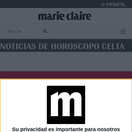
Thursday 6 de August de 2026
NOTICIAS DE HOROSCOPO CELTA
Diario Perfil
Caras
Noticias
Fortuna
Hombre
Weekend
Parabrisas
Supercampo
Su privacidad es importante para nosotros