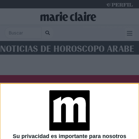
Saturday 8 de August de 2026
NOTICIAS DE HOROSCOPO ARABE
Diario Perfil
Caras
Noticias
Fortuna
Hombre
Weekend
Parabrisas
Supercampo
Su privacidad es importante para nosotros