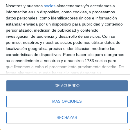
Look
Luz
Mía
Lunateen
Break
BATimes
Nosotros y nuestros
socios
almacenamos y/o accedemos a
información en un dispositivo, como cookies, y procesamos
© Perfil.com 2006-2019 - Todos los derechos reservados
datos personales, como identificadores únicos e información
Registro de Propiedad Intelectual: Nro. 5346433
estándar enviada por un dispositivo para publicidad y contenido
personalizado, medición de publicidad y contenido,
investigación de audiencia y desarrollo de servicios.
Con su
permiso, nosotros y nuestros socios podemos utilizar datos de
localización geográfica precisa e identificación mediante las
características de dispositivos. Puede hacer clic para otorgarnos
su consentimiento a nosotros y a nuestros 1733 socios para
que llevemos a cabo el procesamiento previamente descrito. De
forma alternativa, puede hacer clic para denegar su
consentimiento o acceder a información más detallada y
cambiar sus preferencias antes de otorgar su consentimiento.
DE ACUERDO
Tenga en cuenta que algún procesamiento de sus datos
personales puede no requerir de su consentimiento, pero usted
MÁS OPCIONES
tiene el derecho de rechazar tal procesamiento. Sus
preferencias se aplicarán solo a este sitio web. Puede cambiar
sus preferencias o retirar su consentimiento en cualquier
RECHAZAR
momento volviendo a este sitio y haciendo clic en el botón
"Privacidad" en la parte inferior de la página web.