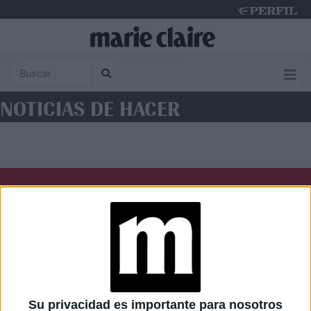
Thursday 6 de August de 2026
NOTICIAS DE HACER
Diario Perfil
Caras
Noticias
Fortuna
Hombre
Weekend
Parabrisas
Supercampo
Su privacidad es importante para nosotros