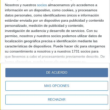
Look
Luz
Mía
Lunateen
Break
BATimes
Nosotros y nuestros
socios
almacenamos y/o accedemos a
información en un dispositivo, como cookies, y procesamos
© Perfil.com 2006-2019 - Todos los derechos reservados
datos personales, como identificadores únicos e información
Registro de Propiedad Intelectual: Nro. 5346433
estándar enviada por un dispositivo para publicidad y contenido
personalizado, medición de publicidad y contenido,
investigación de audiencia y desarrollo de servicios.
Con su
permiso, nosotros y nuestros socios podemos utilizar datos de
localización geográfica precisa e identificación mediante las
características de dispositivos. Puede hacer clic para otorgarnos
su consentimiento a nosotros y a nuestros 1731 socios para
que llevemos a cabo el procesamiento previamente descrito. De
forma alternativa, puede hacer clic para denegar su
consentimiento o acceder a información más detallada y
cambiar sus preferencias antes de otorgar su consentimiento.
DE ACUERDO
Tenga en cuenta que algún procesamiento de sus datos
personales puede no requerir de su consentimiento, pero usted
MÁS OPCIONES
tiene el derecho de rechazar tal procesamiento. Sus
preferencias se aplicarán solo a este sitio web. Puede cambiar
sus preferencias o retirar su consentimiento en cualquier
RECHAZAR
momento volviendo a este sitio y haciendo clic en el botón
"Privacidad" en la parte inferior de la página web.