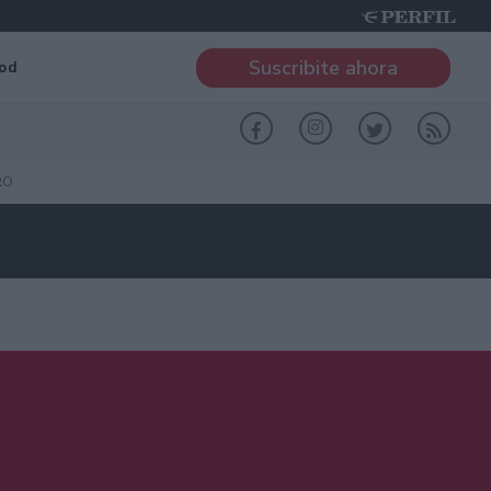
Suscribite ahora
od
RO