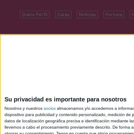
Diario Perfil
Caras
Noticias
Fortuna
Domicilio: Cal
Su privacidad es importante para nosotros
Nosotros y nuestros
socios
almacenamos y/o accedemos a información
dispositivo para publicidad y contenido personalizado, medición de pu
datos de localización geográfica precisa e identificación mediante l
llevemos a cabo el procesamiento previamente descrito. De forma al
otorgar su consentimiento.
Tenga en cuenta que algún procesamiento