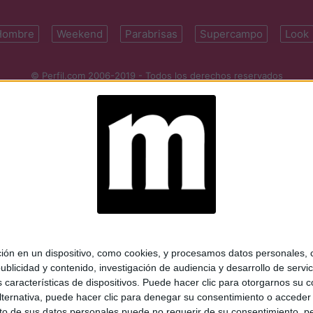
Hombre
Weekend
Parabrisas
Supercampo
Look
© Perfil.com 2006-2019 - Todos los derechos reservados
Registro de Propiedad Intelectual: Nro. 5346433
ifornia 2715, C1289ABI, CABA, Argentina | Tel: (5411) 7091-4921 | (5411)
mail:
perfilcom@perfil.com
| Propietario: Diario Perfil S.A.
 en un dispositivo, como cookies, y procesamos datos personales, co
blicidad y contenido, investigación de audiencia y desarrollo de servic
as características de dispositivos. Puede hacer clic para otorgarnos su
ternativa, puede hacer clic para denegar su consentimiento o acceder
 de sus datos personales puede no requerir de su consentimiento, per