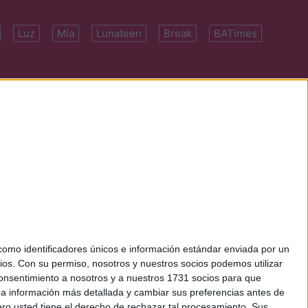
Luz
Mía
Lunateen
Break
BATimes
 7091-4922 | E-
mo identificadores únicos e información estándar enviada por un
ios.
Con su permiso, nosotros y nuestros socios podemos utilizar
 consentimiento a nosotros y a nuestros 1731 socios para que
 a información más detallada y cambiar sus preferencias antes de
o usted tiene el derecho de rechazar tal procesamiento. Sus