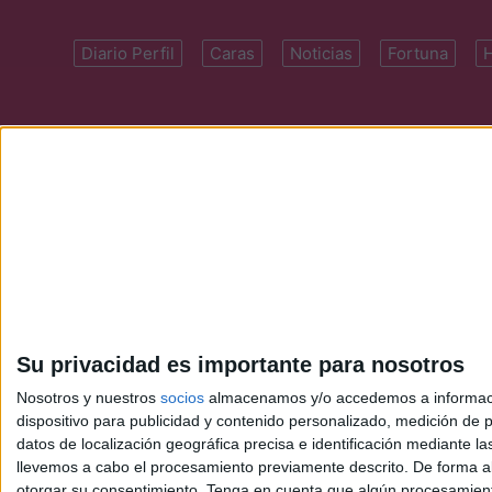
Diario Perfil
Caras
Noticias
Fortuna
Domicilio: Cal
Su privacidad es importante para nosotros
Nosotros y nuestros
socios
almacenamos y/o accedemos a información
dispositivo para publicidad y contenido personalizado, medición de pu
datos de localización geográfica precisa e identificación mediante l
llevemos a cabo el procesamiento previamente descrito. De forma al
otorgar su consentimiento.
Tenga en cuenta que algún procesamiento