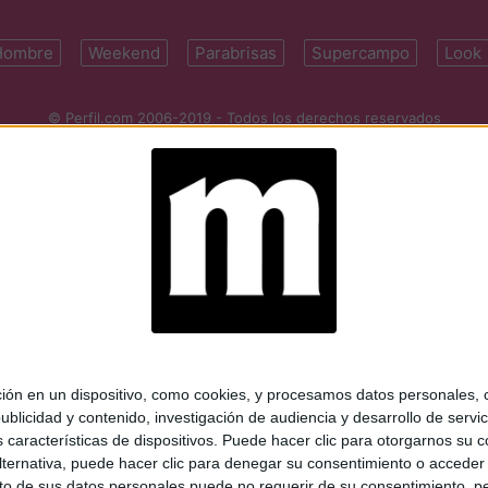
Hombre
Weekend
Parabrisas
Supercampo
Look
© Perfil.com 2006-2019 - Todos los derechos reservados
Registro de Propiedad Intelectual: Nro. 5346433
ifornia 2715, C1289ABI, CABA, Argentina | Tel: (5411) 7091-4921 | (5411)
mail:
perfilcom@perfil.com
| Propietario: Diario Perfil S.A.
 en un dispositivo, como cookies, y procesamos datos personales, co
blicidad y contenido, investigación de audiencia y desarrollo de servic
as características de dispositivos. Puede hacer clic para otorgarnos su
ternativa, puede hacer clic para denegar su consentimiento o acceder
 de sus datos personales puede no requerir de su consentimiento, per