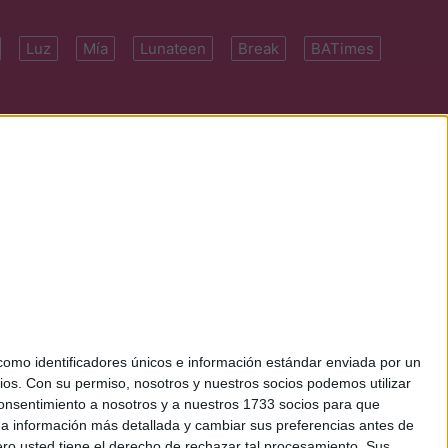
Luz
Mía
Lunateen
Break
BATimes
 7091-4922 | E-
mo identificadores únicos e información estándar enviada por un
ios.
Con su permiso, nosotros y nuestros socios podemos utilizar
 consentimiento a nosotros y a nuestros 1733 socios para que
 a información más detallada y cambiar sus preferencias antes de
o usted tiene el derecho de rechazar tal procesamiento. Sus