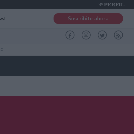
Suscribite ahora
od
RO