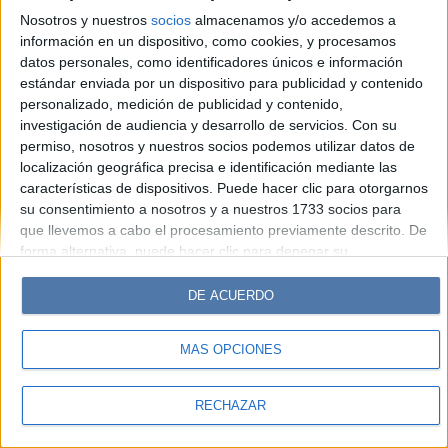
Look
Luz
Mía
Lunateen
Break
BATimes
Nosotros y nuestros
socios
almacenamos y/o accedemos a
información en un dispositivo, como cookies, y procesamos
© Perfil.com 2006-2019 - Todos los derechos reservados
datos personales, como identificadores únicos e información
Registro de Propiedad Intelectual: Nro. 5346433
estándar enviada por un dispositivo para publicidad y contenido
personalizado, medición de publicidad y contenido,
investigación de audiencia y desarrollo de servicios.
Con su
permiso, nosotros y nuestros socios podemos utilizar datos de
localización geográfica precisa e identificación mediante las
características de dispositivos. Puede hacer clic para otorgarnos
su consentimiento a nosotros y a nuestros 1733 socios para
que llevemos a cabo el procesamiento previamente descrito. De
forma alternativa, puede hacer clic para denegar su
consentimiento o acceder a información más detallada y
cambiar sus preferencias antes de otorgar su consentimiento.
DE ACUERDO
Tenga en cuenta que algún procesamiento de sus datos
personales puede no requerir de su consentimiento, pero usted
MÁS OPCIONES
tiene el derecho de rechazar tal procesamiento. Sus
preferencias se aplicarán solo a este sitio web. Puede cambiar
sus preferencias o retirar su consentimiento en cualquier
RECHAZAR
momento volviendo a este sitio y haciendo clic en el botón
"Privacidad" en la parte inferior de la página web.