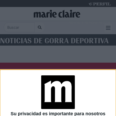
Saturday 8 de August de 2026
NOTICIAS DE GORRA DEPORTIVA
Diario Perfil
Caras
Noticias
Fortuna
Hombre
Weekend
Parabrisas
Supercampo
Su privacidad es importante para nosotros