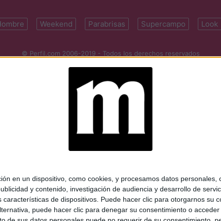
Hombre
Weekend
Parabrisas
Supercampo
Look
© Perfil.com 2006-2019 - Todos los derechos reservados
Registro de Propiedad Intelectual: Nro. 5346433
ifornia 2715, C1289ABI, CABA, Argentina | Tel: (5411) 7091-4921 | (5411)
mail:
perfilcom@perfil.com
| Propietario: Diario Perfil S.A.
 en un dispositivo, como cookies, y procesamos datos personales, co
blicidad y contenido, investigación de audiencia y desarrollo de servic
as características de dispositivos. Puede hacer clic para otorgarnos su
ternativa, puede hacer clic para denegar su consentimiento o acceder
 de sus datos personales puede no requerir de su consentimiento, per