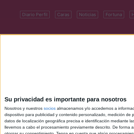
Diario Perfil
Caras
Noticias
Fortuna
Domicilio: Cal
Su privacidad es importante para nosotros
Nosotros y nuestros
socios
almacenamos y/o accedemos a información
dispositivo para publicidad y contenido personalizado, medición de pu
datos de localización geográfica precisa e identificación mediante l
llevemos a cabo el procesamiento previamente descrito. De forma al
otorgar su consentimiento.
Tenga en cuenta que algún procesamiento