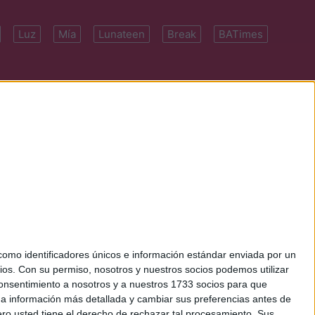
Luz
Mía
Lunateen
Break
BATimes
 7091-4922 | E-
mo identificadores únicos e información estándar enviada por un
ios.
Con su permiso, nosotros y nuestros socios podemos utilizar
 consentimiento a nosotros y a nuestros 1733 socios para que
 a información más detallada y cambiar sus preferencias antes de
o usted tiene el derecho de rechazar tal procesamiento. Sus