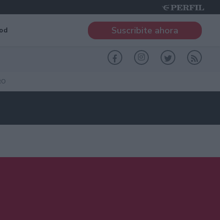
Suscribite ahora
od
RO