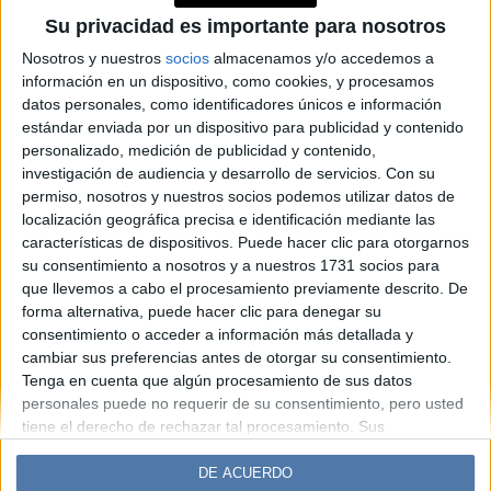
8 ejercicios sencillos para
Su privacidad es importante para nosotros
fortalecer glúteos y
abdominales con bandas
Nosotros y nuestros
socios
almacenamos y/o accedemos a
información en un dispositivo, como cookies, y procesamos
elásticas
datos personales, como identificadores únicos e información
estándar enviada por un dispositivo para publicidad y contenido
personalizado, medición de publicidad y contenido,
Espacio Publicitario
investigación de audiencia y desarrollo de servicios.
Con su
permiso, nosotros y nuestros socios podemos utilizar datos de
localización geográfica precisa e identificación mediante las
características de dispositivos. Puede hacer clic para otorgarnos
su consentimiento a nosotros y a nuestros 1731 socios para
que llevemos a cabo el procesamiento previamente descrito. De
forma alternativa, puede hacer clic para denegar su
consentimiento o acceder a información más detallada y
cambiar sus preferencias antes de otorgar su consentimiento.
Tenga en cuenta que algún procesamiento de sus datos
Diario Perfil
Caras
Noticias
Fortuna
personales puede no requerir de su consentimiento, pero usted
tiene el derecho de rechazar tal procesamiento. Sus
Hombre
Weekend
Parabrisas
Supercampo
preferencias se aplicarán solo a este sitio web. Puede cambiar
Look
Luz
Mía
Lunateen
Break
BATimes
sus preferencias o retirar su consentimiento en cualquier
DE ACUERDO