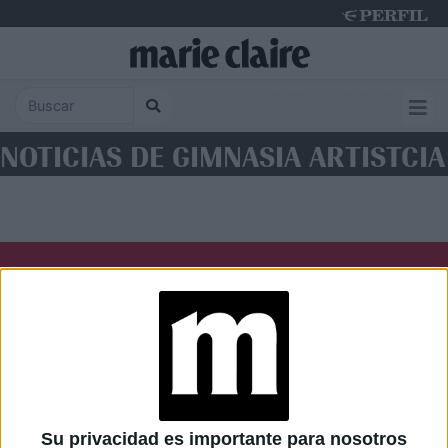
Saturday 8 de August de 2026
NOTICIAS DE GIMNASIA ARTISTCIA
Diario Perfil
Caras
Noticias
Fortuna
Hombre
Weekend
Parabrisas
Supercampo
Su privacidad es importante para nosotros