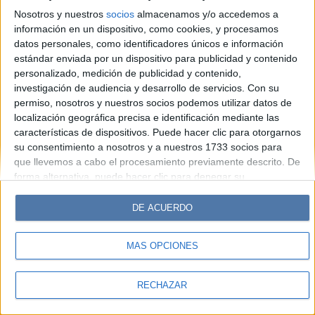
Look
Luz
Mía
Lunateen
Break
BATimes
Nosotros y nuestros
socios
almacenamos y/o accedemos a
información en un dispositivo, como cookies, y procesamos
© Perfil.com 2006-2019 - Todos los derechos reservados
datos personales, como identificadores únicos e información
Registro de Propiedad Intelectual: Nro. 5346433
estándar enviada por un dispositivo para publicidad y contenido
personalizado, medición de publicidad y contenido,
investigación de audiencia y desarrollo de servicios.
Con su
permiso, nosotros y nuestros socios podemos utilizar datos de
localización geográfica precisa e identificación mediante las
características de dispositivos. Puede hacer clic para otorgarnos
su consentimiento a nosotros y a nuestros 1733 socios para
que llevemos a cabo el procesamiento previamente descrito. De
forma alternativa, puede hacer clic para denegar su
consentimiento o acceder a información más detallada y
cambiar sus preferencias antes de otorgar su consentimiento.
DE ACUERDO
Tenga en cuenta que algún procesamiento de sus datos
personales puede no requerir de su consentimiento, pero usted
MÁS OPCIONES
tiene el derecho de rechazar tal procesamiento. Sus
preferencias se aplicarán solo a este sitio web. Puede cambiar
sus preferencias o retirar su consentimiento en cualquier
RECHAZAR
momento volviendo a este sitio y haciendo clic en el botón
"Privacidad" en la parte inferior de la página web.